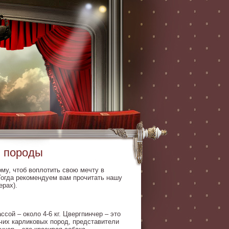
и породы
ому, чтоб воплотить свою мечту в
Тогда рекомендуем вам прочитать нашу
ерах).
сой – около 4-6 кг. Цвергпинчер – это
очих карликовых пород, представители