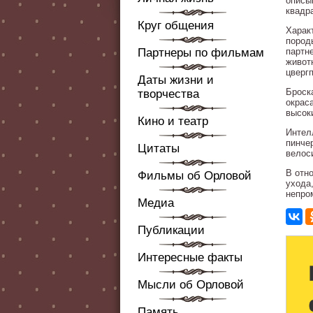
описы
квадр
Круг общения
Харак
пород
Партнеры по фильмам
партн
живот
цверг
Даты жизни и
Броск
творчества
окрас
высоки
Кино и театр
Интел
пинче
Цитаты
велос
В отн
Фильмы об Орловой
ухода
непро
Медиа
Публикации
Интересные факты
Мысли об Орловой
Память