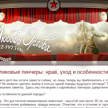
ликовые пинчеры: нрав, уход и особенност
его детства хотите завести собаку, но лишь теперь вы приблизились к т
? Не можете сделать выбор в пользу одной породы будущего питомца? 
няшнюю заметку. Здесь мы поговорим о карликовых пинчерах (цвергпинч
ы особенности данной породы?
р. Это достаточно миниатюрные животные – высотой они около 30 см, мас
 точная копия добермана, правда меньше. Отметим, что в отличие от пр