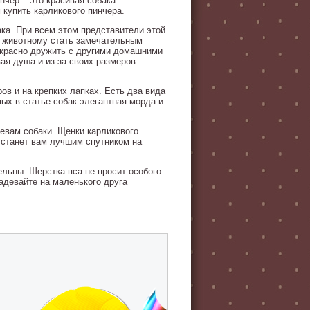
чер – это красивая собака
 купить карликового пинчера.
ака. При всем этом представители этой
т животному стать замечательным
екрасно дружить с другими домашними
ая душа и из-за своих размеров
ов и на крепких лапках. Есть два вида
ых в статье собак элегантная морда и
евам собаки. Щенки карликового
 станет вам лучшим спутником на
льны. Шерстка пса не просит особого
надевайте на маленького друга