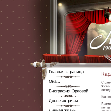
Главная страница
Кар
Она...
С ранн
жизнь
сегод
Биография Орловой
Каков
Досье актрисы
Разме
почти
Личная жизнь