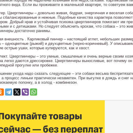
ваемой породы не наделены изъянами или недостатками. Карликовый пин
атного вида. Если вы проживаете в маленькой квартире, то советуем вам
тер. Цвергпинчеры – довольно живая, бодрая, энергичная и веселая соб
ы сбалансированные и нежные. Подобные качества характера позволяю
ером. Добрый нрав и устойчивая психика цвергпинчеров помогают им пр
ными и с детишками. Но следует объяснить крохам, что собака – это жив
пинчеры достаточно ранимы.
ая внешность . Карликовый пинчер – настоящий атлет, небольших размер
а – одноцветные (рыжий) и двухцветные (черно-коричневый). У описываем
е острые ушки, которые купируются, как и хвост.
лект. Цвергпинчеры – это умные, смышленые и очень верные своим хозя
ра легко даются дрессировке. Цвергпинчеры выносливые, вот почему он
ипедной прогулке или пробежке.
ошении ухода надо сказать следующее – эти собаки весьма беспритязате
, а процесс линьки практически незаметен. При выгулке в дождь и снег 
мокаемую попонку, а в холод - комбинезон.