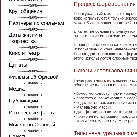
Процесс формирования 
Круг общения
Ненатуральный мех — это ворсов
ворс используются только искус
Партнеры по фильмам
может быть окрашен во всякий цв
В качестве основы используется
Даты жизни и
нитка и ватин используются весь
творчества
В процессе формирования меха ч
использованию клея, нанесенного
Кино и театр
Данное дает возможность сформир
этого используются сложные тех
Цитаты
Плюсы использования н
Фильмы об Орловой
Ненатуральный
мех
владеет масс
области использования этого ма
Медиа
• более легкодоступную и хорош
• простота обрабатывания с соде
Публикации
• изделия, сформированные из н
• маленькую массу;
• для формирования материала н
Интересные факты
• применение нынешних промышл
которые зрительно ничем не раз
Мысли об Орловой
Типы ненатурального м
Память