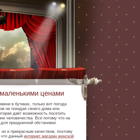
 маленькими ценами
ени в бутиках, только вот погода
ом не покидая своего дома или
оторая даёт возможность посетить
не человечества. Все потому что на
 для праздничной обстановки.
 но и прекрасным качеством, поэтому
е что данный
интернет магазин женской