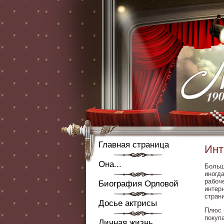
Главная страница
Инт
Она...
Больш
иногд
рабоч
Биография Орловой
интер
стран
Досье актрисы
Плюс 
покуп
Личная жизнь