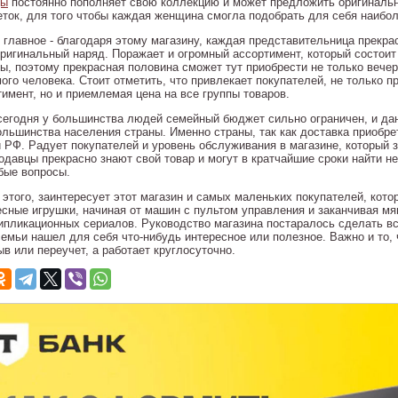
ды
постоянно пополняет свою коллекцию и может предложить оригинальн
еток, для того чтобы каждая женщина смогла подобрать для себя наибол
 главное - благодаря этому магазину, каждая представительница прекра
оригинальный наряд. Поражает и огромный ассортимент, который состоит 
ы, поэтому прекрасная половина сможет тут приобрести не только вечер
ого человека. Стоит отметить, что привлекает покупателей, не только 
тимент, но и приемлемая цена на все группы товаров.
сегодня у большинства людей семейный бюджет сильно ограничен, и да
ольшинства населения страны. Именно страны, так как доставка приобре
и РФ. Радует покупателей и уровень обслуживания в магазине, который 
родавцы прекрасно знают свой товар и могут в кратчайшие сроки найти 
бые вопросы.
 этого, заинтересует этот магазин и самых маленьких покупателей, кото
есные игрушки, начиная от машин с пультом управления и заканчивая мя
ипликационных сериалов. Руководство магазина постаралось сделать вс
семьи нашел для себя что-нибудь интересное или полезное. Важно и то, 
в или переучет, а работает круглосуточно.