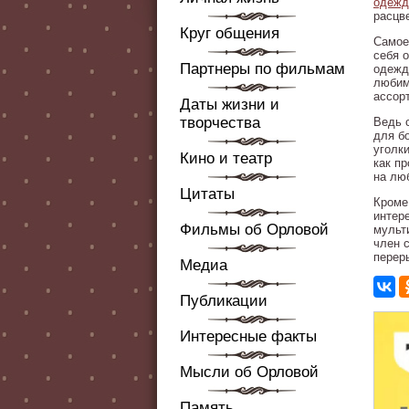
одеж
расцв
Круг общения
Самое
себя 
Партнеры по фильмам
одежд
любим
ассор
Даты жизни и
творчества
Ведь 
для б
уголк
Кино и театр
как п
на лю
Цитаты
Кроме
интер
Фильмы об Орловой
мульт
член 
переры
Медиа
Публикации
Интересные факты
Мысли об Орловой
Память