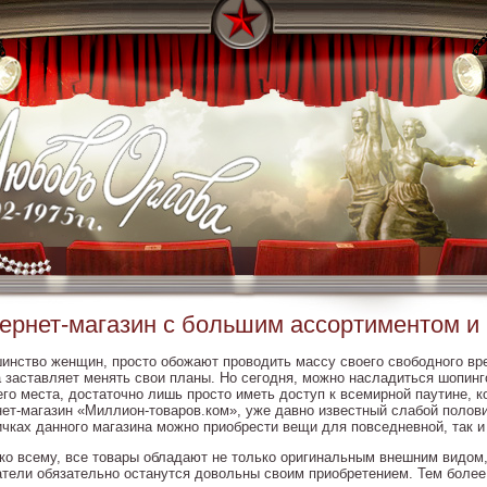
ернет-магазин с большим ассортиментом и
инство женщин, просто обожают проводить массу своего свободного врем
а заставляет менять свои планы. Но сегодня, можно насладиться шопинг
его места, достаточно лишь просто иметь доступ к всемирной паутине, к
нет-магазин «Миллион-товаров.ком», уже давно известный слабой полови
ичках данного магазина можно приобрести вещи для повседневной, так и
ко всему, все товары обладают не только оригинальным внешним видом,
атели обязательно останутся довольны своим приобретением. Тем боле