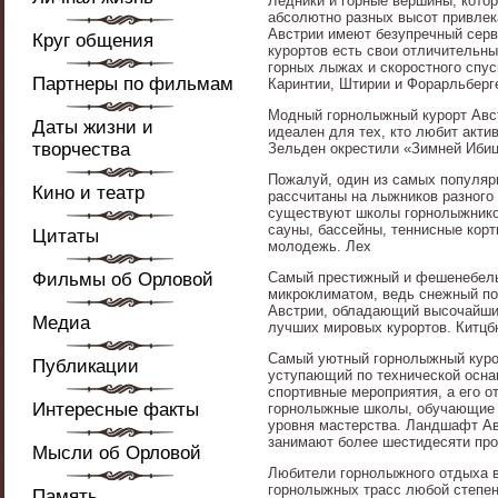
Ледники и горные вершины, кото
абсолютно разных высот привлек
Австрии имеют безупречный серв
Круг общения
курортов есть свои отличительны
горных лыжах и скоростного спус
Партнеры по фильмам
Каринтии, Штирии и Форарльберг
Модный горнолыжный курорт Авст
Даты жизни и
идеален для тех, кто любит акти
творчества
Зельден окрестили «Зимней Иби
Пожалуй, один из самых популяр
Кино и театр
рассчитаны на лыжников разного
существуют школы горнолыжников
сауны, бассейны, теннисные корт
Цитаты
молодежь. Лех
Фильмы об Орловой
Самый престижный и фешенебель
микроклиматом, ведь снежный по
Австрии, обладающий высочайши
Медиа
лучших мировых курортов. Китц
Самый уютный горнолыжный курорт
Публикации
уступающий по технической осна
спортивные мероприятия, а его 
Интересные факты
горнолыжные школы, обучающие н
уровня мастерства. Ландшафт Ав
занимают более шестидесяти про
Мысли об Орловой
Любители горнолыжного отдыха в
горнолыжных трасс любой степен
Память