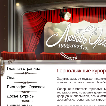
Главная страница
Горнолыжные курор
Она...
Задумавшись об отдыхе, несложно
только летом, но и зимой. Неза
Биография Орловой
Совершая в Австрию горнолыжные
государством, имеющим древние 
Досье актрисы
дворцовых ансамблей, познакомит
австрийских горнолыжных курорто
Личная жизнь