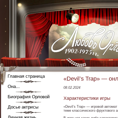
Главная страница
«Devil’s Trap» — он
Она...
08.02.2024
Биография Орловой
Характеристики игры
Досье актрисы
«Devil’s Trap» — игровой автомат
теме классического фруктового а
Личная жизнь
В игре нет каких-либо характери