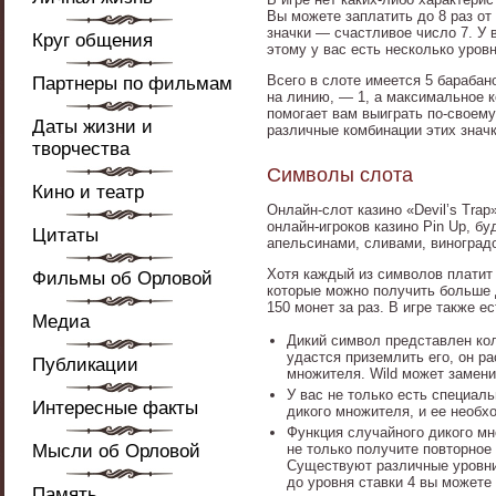
Вы можете заплатить до 8 раз от
значки — счастливое число 7. У 
Круг общения
этому у вас есть несколько уровн
Всего в слоте имеется 5 барабан
Партнеры по фильмам
на линию, — 1, а максимальное к
помогает вам выиграть по-своему
Даты жизни и
различные комбинации этих знач
творчества
Символы слота
Кино и театр
Онлайн-слот казино «Devil’s Tra
онлайн-игроков казино Pin Up, б
Цитаты
апельсинами, сливами, виноград
Хотя каждый из символов платит 
Фильмы об Орловой
которые можно получить больше д
150 монет за раз. В игре также 
Медиа
Дикий символ представлен кол
удастся приземлить его, он р
Публикации
множителя. Wild может замени
У вас не только есть специал
Интересные факты
дикого множителя, и ее необх
Функция случайного дикого мн
Мысли об Орловой
не только получите повторное
Существуют различные уровни 
до уровня ставки 4 вы можете
Память