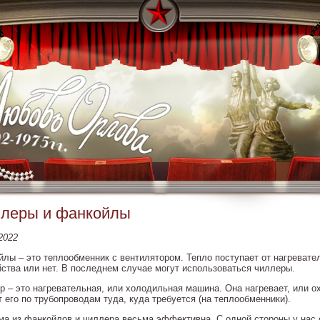
леры и фанкойлы
2022
йлы – это теплообменник с вентилятором. Тепло поступает от нагревате
йства или нет. В последнем случае могут использоваться чиллеры.
р – это нагревательная, или холодильная машина. Она нагревает, или о
 его по трубопроводам туда, куда требуется (на теплообменники).
ма из фанкойлов и чиллера весьма эффективна. С одной стороны у нас