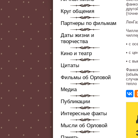
фанко
друго
Круг общения
(точн
ЛенГа
Партнеры по фильмам
Чилле
Даты жизни и
чилле
творчества
• с о
• с ц
Кино и театр
• с в
Цитаты
Фанко
(объё
Фильмы об Орловой
случа
тепло
Медиа
Публикации
Интересные факты
Мысли об Орловой
Память