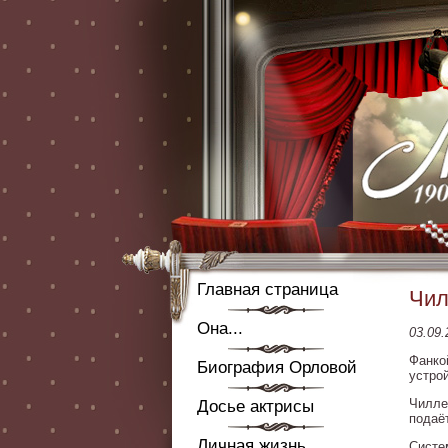
Главная страница
Чил
Она...
03.09.
Фанко
Биография Орловой
устро
Чилле
Досье актрисы
подаёт
Личная жизнь
Систе