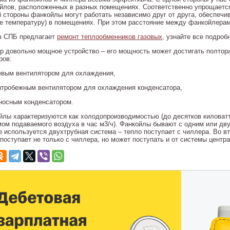
йлов, расположенных в разных помещениях. Соответственно упрощается
й стороны фанкойлы могут работать независимо друг от друга, обеспеч
ее температуру) в помещениях. При этом расстояние между фанкойлерам
з СПБ предлагает
ремонт теплообменников газовых
, узнайте все подроб
р довольно мощное устройство – его мощность может достигать полтор
ров:
севым вентилятором для охлаждения,
ентробежным вентилятором для охлаждения конденсатора,
ыносным конденсатором.
йлы характеризуются как холодопроизводимостью (до десятков киловатт
мом подаваемого воздуха в час м3/ч). Фанкойлы бывают с одним или дв
е используется двухтрубная система – тепло поступает с чиллера. Во в
 поступает не только с чиллера, но может поступать и от системы центр