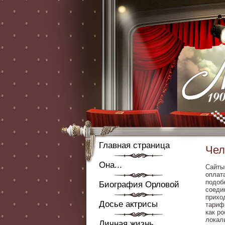
Главная страница
Чел
Она...
Сайты
оплат
подоб
Биография Орловой
соеди
прихо
Досье актрисы
тариф
как р
локал
Личная жизнь