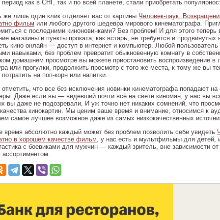
 период как в СНГ, так и по всей планете, стали приобретать популярно
ь же лишь один клик отделяет вас от картины
Человек-паук: Возвращени
атно фильм
или любого другого шедевра мирового кинематографа. Пригл
омиться с последними киноновинками? Без проблем! И для этого теперь 
ие магазины и пункты проката, как встарь, не требуется и продвинутых н
еть кино онлайн — доступ в интернет и компьютер. Любой пользовател
ыми навыками, без проблем превратит обыкновенную комнату в собственн
аком домашнем просмотре вы можете приостановить воспроизведение в 
ура или прогулки, продолжить просмотр с того же места, к тому же вы т
потратить на поп-корн или напитки.
 отметить, что все без исключения новинки кинематографа попадают на 
еры. Даже если вы — видевший почти всё на свете киноман, у нас вы вс
ых вы даже не подозревали. И уж точно нет никаких сомнений, что прос
-качества кинокартин. Мы ценим ваше время и внимание, относимся к ау
аем самое лучшее возможное даже из самых низкокачественных источни
е время абсолютно каждый может без проблем позволить себе увидеть
атно в хорошем качестве фильм
, у нас есть и мультфильмы для детей,
тастика с боевиками для мужчин — каждый зритель, вне зависимости от 
 ассортиментом.