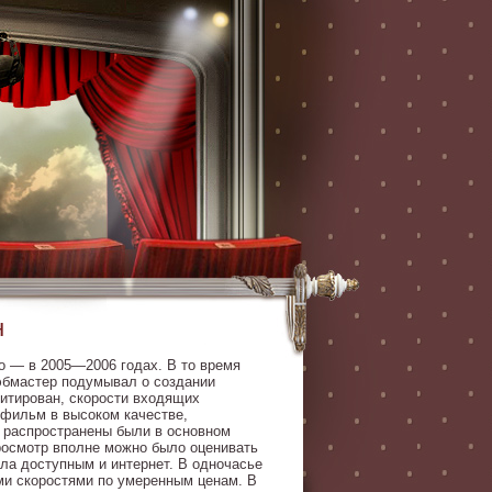
н
о — в 2005—2006 годах. В то время
вэбмастер подумывал о создании
митирован, скорости входящих
 фильм в высоком качестве,
 распространены были в основном
росмотр вполне можно было оценивать
ала доступным и интернет. В одночасье
и скоростями по умеренным ценам. В