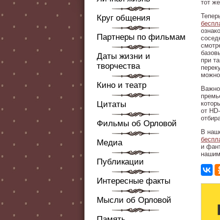
тот же
Тепер
Круг общения
беспл
ознак
Партнеры по фильмам
соседн
смотр
базов
Даты жизни и
при т
творчества
перек
можно 
Кино и театр
Важно
премь
Цитаты
котор
от HD
отбир
Фильмы об Орловой
В наш
беспл
Медиа
и фан
нашим
Публикации
Интересные факты
Мысли об Орловой
Память