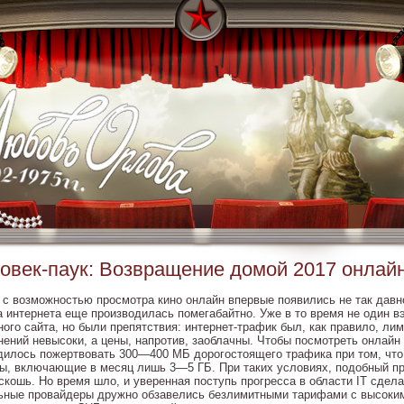
овек-паук: Возвращение домой 2017 онлай
 с возможностью просмотра кино онлайн впервые появились не так давн
а интернета еще производилась помегабайтно. Уже в то время не один 
ного сайта, но были препятствия: интернет-трафик был, как правило, ли
нений невысоки, а цены, напротив, заоблачны. Чтобы посмотреть онлайн
дилось пожертвовать 300—400 МБ дорогостоящего трафика при том, что
ы, включающие в месяц лишь 3—5 ГБ. При таких условиях, подобный п
оскошь. Но время шло, и уверенная поступь прогресса в области IT сдел
ьные провайдеры дружно обзавелись безлимитными тарифами с высоким