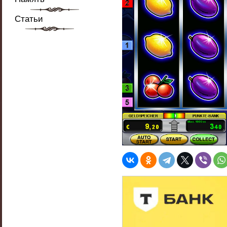
Статьи