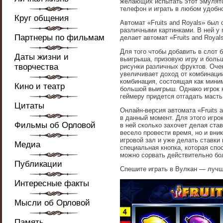
желающих испытать этот эмулят
телефон и играть в любом удобн
Круг общения
Автомат «Fruits and Royals» был
различными картинками. В ней у 
Партнеры по фильмам
делает автомат «Fruits and Roya
Для того чтобы добавить в слот
Даты жизни и
выигрыша, призовую игру и больш
творчества
рисунки различных фруктов. Очен
увеличивает доход от комбинаци
комбинация, состоящая как миним
Кино и театр
большой выигрыш. Однако игрок 
геймеру придется отгадать маст
Цитаты
Онлайн-версия автомата «Fruits a
в данный момент. Для этого игро
Фильмы об Орловой
в ней сколько захочет делая ста
весело провести время, но и вн
игровой зал и уже делать ставки
Медиа
специальная кнопка, которая спо
можно сорвать действительно бо
Публикации
Спешите играть в Вулкан — лучш
Интересные факты
Мысли об Орловой
Память