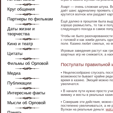
Азарт — очень сложная штука. Ве
Круг общения
даёт шанс адреналину проявить с
крутится волчок или раздают кар
Партнеры по фильмам
Ещё далеко в прошлом была выдв
хорошо размыслить, то так и пол
Даты жизни и
следующего похода в самое попул
творчества
Чтобы не было разочарованности 
с головой и как зомби делать одн
Кино и театр
поле. Казино любит смелых, но е
Игровые заведения растут как гр
Цитаты
азартных игр не снижается, а нао
Фильмы об Орловой
Постулаты правильной 
• Нецелесообразно спускать посл
Медиа
возможности бывают крайне редко
время в казино. Эмоций можно по
Публикации
увеличатся.
• В начале пути нужно просто учи
Интересные факты
мимику и жесты в реальных казин
• Совершив эти действия, можно 
Мысли об Орловой
постепенно увеличиваться, а не 
Вулкан на реальные деньги:
wulc
Память