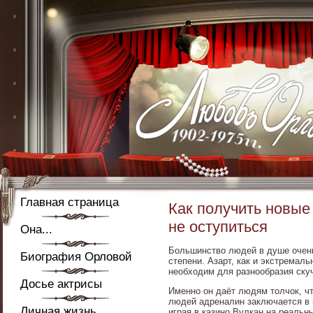
Главная страница
Как получить новые
не оступиться
Она...
Большинство людей в душе очень
Биография Орловой
степени. Азарт, как и экстремал
необходим для разнообразия ску
Досье актрисы
Именно он даёт людям толчок, ч
людей адреналин заключается в п
Личная жизнь
играя в казино Вулкан на реальн