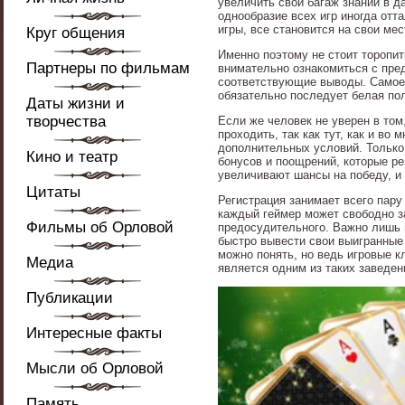
увеличить свой багаж знаний в д
однообразие всех игр иногда отт
игры, все становится на свои мес
Круг общения
Именно поэтому не стоит торопить
Партнеры по фильмам
внимательно ознакомиться с пре
соответствующие выводы. Самое г
обязательно последует белая по
Даты жизни и
творчества
Если же человек не уверен в том
проходить, так как тут, как и в
дополнительных условий. Только 
Кино и театр
бонусов и поощрений, которые р
увеличивают шансы на победу, и
Цитаты
Регистрация занимает всего пару
каждый геймер может свободно за
Фильмы об Орловой
предосудительного. Важно лишь 
быстро вывести свои выигранные
можно понять, но ведь игровые 
Медиа
является одним из таких заведен
Публикации
Интересные факты
Мысли об Орловой
Память