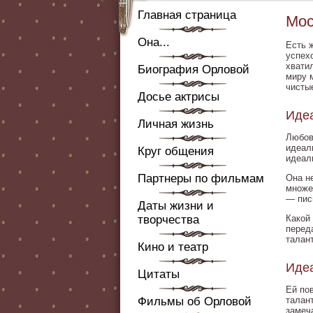
Главная страница
Мос
Она...
Есть 
успех
хвати
Биография Орловой
миру 
чисты
Досье актрисы
Иде
Личная жизнь
Любов
идеал
Круг общения
идеал
Партнеры по фильмам
Она н
множе
— пис
Даты жизни и
творчества
Какой
переда
талан
Кино и театр
Иде
Цитаты
Ей пов
Фильмы об Орловой
талан
замеч