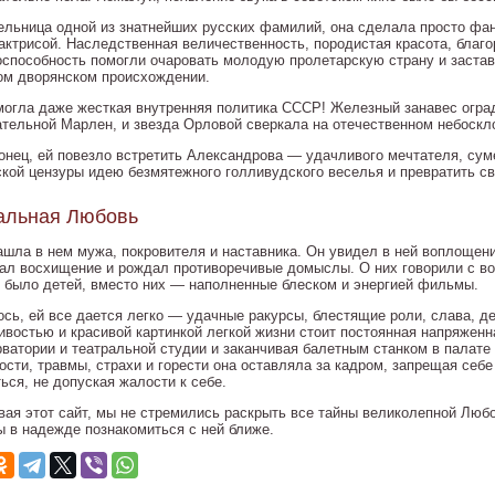
ельница одной из знатнейших русских фамилий, она сделала просто фа
 актрисой. Наследственная величественность, породистая красота, бла
оспособность помогли очаровать молодую пролетарскую страну и застав
ом дворянском происхождении.
могла даже жесткая внутренняя политика СССР! Железный занавес оград
ательной Марлен, и звезда Орловой сверкала на отечественном небоскло
конец, ей повезло встретить Александрова — удачливого мечтателя, сум
ской цензуры идею безмятежного голливудского веселья и превратить с
альная Любовь
ашла в нем мужа, покровителя и наставника. Он увидел в ней воплощен
ал восхищение и рождал противоречивые домыслы. О них говорили с вос
е было детей, вместо них — наполненные блеском и энергией фильмы.
ось, ей все дается легко — удачные ракурсы, блестящие роли, слава, д
ивостью и красивой картинкой легкой жизни стоит постоянная напряженн
рватории и театральной студии и заканчивая балетным станком в палате
ости, травмы, страхи и горести она оставляла за кадром, запрещая себе
ься, не допуская жалости к себе.
вая этот сайт, мы не стремились раскрыть все тайны великолепной Люб
ы в надежде познакомиться с ней ближе.