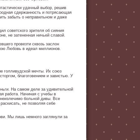
нтастически удачный выбор, решив
городная сдержанность и потрясающая
ить забыть о неправильном и даже
ил советского зрителя об сияния
не, не затененная ничьей славой.
евшего провезти сквозь заслон
вою Любовь в идеал миллионов.
ие голливудской мечты. Их союз
торгом, благоговением и завистью. У
еньги. На самом деле за удивительной
ая работа. Начиная с учебы в
 неизлечимо больной дивы. Все
 раскисать, не позволяя себе
ови. Мы лишь немного заглянули за