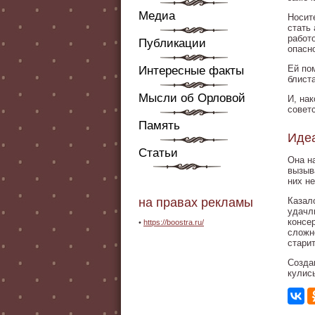
Медиа
Носит
стать
работ
Публикации
опасн
Ей по
Интересные факты
блист
Мысли об Орловой
И, на
совет
Память
Иде
Статьи
Она н
вызыв
них н
на правах рекламы
Казал
удачл
консе
•
https://boostra.ru/
сложн
старит
Созда
кулис