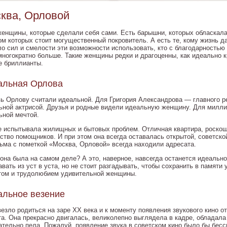
ква, Орловой
женщины, которые сделали себя сами. Есть барышни, которых обласкал
ом которых стоит могущественный покровитель. А есть те, кому жизнь 
ло сил и смелости эти возможности использовать, кто с благодарностью
многократно больше. Такие женщины редки и драгоценны, как идеально 
е бриллианты.
альная Орлова
ь Орлову считали идеальной. Для Григория Александрова — главного р
ьной актрисой. Друзья и родные видели идеальную женщину. Для милли
ьной мечтой.
е испытывала жилищных и бытовых проблем. Отличная квартира, роскошн
ство помощников. И при этом она всегда оставалась открытой, советско
ьма с пометкой «Москва, Орловой» всегда находили адресата.
 она была на самом деле? А это, наверное, навсегда останется идеально
вать из уст в уста, но не стоит разгадывать, чтобы сохранить в памяти
том и трудолюбием удивительной женщины.
альное везение
езло родиться на заре XX века и к моменту появления звукового кино от
та. Она прекрасно двигалась, великолепно выглядела в кадре, обладал
ательно пела. Пожалуй, появление звука в советском кино было бы бес