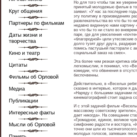
Но для того чтобы так же увере
принятый молодежью фильм в то 
Круг общения
заявил: «У нас за последние го
эту политику в произведениях р
развлекательства во что бы то н
Партнеры по фильмам
недавно виденную нами картину 
во что бы то ни стало во вневрем
Даты жизни и
паре, где для увеселения «почте
«благородной» цели утесовские о
творчества
долго тузят друг друга, раздира
помесь пастушьей пасторали с а
Кино и театр
социальный заказ на смех».
Эта более чем резкая критика об
Цитаты
легкомыслии, я понимал, что «В
комедии, что обвинения в отсутс
беспочвенны.
Фильмы об Орловой
Действительно, в «Веселых ребят
Медиа
сказано в интервью, которое я д
«Наряду с большими задачами по
кинематографией стоит задача с
Публикации
И с этой задачей фильм «Веселы
массовому советскому зрителю», 
Интересные факты
дает никогда». На совещании ста
«Громадное, единое, великое чув
Мысли об Орловой
симфонию радости и восторга, «И
точно они шли из тысячеголосого
молодых голосов, запевших песн
Память