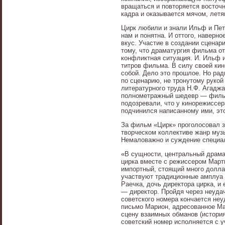
вращаться и повторяется восточ
кадра и оказывается мячом, летя
Цирк любили и знали Ильф и Пет
нам и понятна. И оттого, наверн
вкус. Участие в создании сцена
тому, что драматургия фильма о
конфликтная ситуация. И. Ильф и
титров фильма. В силу своей ки
собой. Дело это прошлое. Но рад
по сценарию, не тронутому рукой
литературного труда Н.Ф. Агаджа
полнометражный шедевр — фильм
подозревали, что у кинорежиссер
подчинился написанному ими, это
За фильм «Цирк» проголосовал з
творческом коллективе жанр музы
Немаловажно и суждение специал
«В сущности, центральный драма
цирка вместе с режиссером Март
импортный, стоящий много долла
участвуют традиционные амплуа 
Раечка, дочь директора цирка, и
— директор. Пройдя через неудач
советского номера кончается не
письмо Марион, адресованное Ма
сцену взаимных обманов (история
советский номер исполняется с