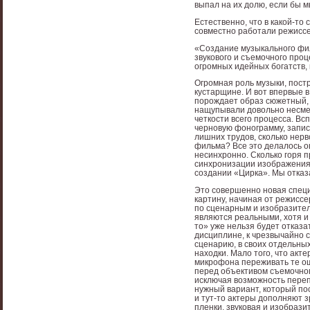
выпал на их долю, если бы 
Естественно, что в какой-то
совместно работали режиссе
«Создание музыкального фи
звукового и съемочного про
огромных идейных богатств,
Огромная роль музыки, пост
кустарщине. И вот впервые 
порождает образ сюжетный, 
нащупывали довольно несме
четкости всего процесса. В
черновую фонограмму, запис
лишних трудов, сколько нерв
фильма? Все это делалось о
несинхронно. Сколько горя 
синхронизации изображения и
создании «Цирка». Мы отка
Это совершенно новая специ
картину, начиная от режиссе
по сценарным и изобразител
являются реальными, хотя и н
то» уже нельзя будет отказа
дисциплине, к чрезвычайно 
сценарию, в своих отдельны
находки. Мало того, что акт
микрофона переживать те ощ
перед объективом съемочног
исключая возможность пере
нужный вариант, который пос
и тут-то актеры дополняют 
пленки, звуковая и изобрази