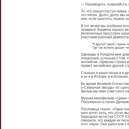
— Переведите, пожалуйста, 
То, что сказал пастух-чуваш
это песня. Долго, долго мы н
нее, если захотеть, можно с
В тот вечер мы особенно ясн
знамена! Знамена нашего вел
бесконечных просторах нашег
участники рабочей демонстр
Я другой такой страны н
Где так вольно дышит че
Однажды в Лондоне мне дове
лондонцев, услышав о том, ч
английски: «Широка страна м
привет английских друзей ст
Слышал я наши песни и в др
я их и в Италии, и в Испании,
Во время Великой Отечестве
(«Северная звезда» по сцен
фильм как гимн советского н
Музыка кинофильма «Цирк» с
Популярность песен Дунаевс
Пословица гласит: «Одни пою
чего хотят петь, что хотят в
Народная артистка СССР Л.П
говорила, что каждая их пес
этот образ. Они работали с 