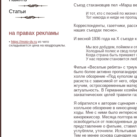
Съезд стахановцев пел «Марш ве
Статьи
И тот, кто с песней по жизни
Тот никогда и нигде не пропа
Корреспонденты, газетчики, расс
наших съездах песню».
на правах рекламы
И весной 1936 года на X съезде 
•
https://moto-dv.ru
из чего
складывается цена на квадроциклы.
Мы все добудем, поймем и о
Холодный полюс и свод голу
Когда страна быть прикажет 
У нас героем становится люб
Фильм «Веселые ребята» с триум
было более активно пропагандир
холле обозрение «Под куполом ц
расиста с зависимой от него, о
жгучим, остросовременным матер
актуальность. В Германии хозяй
захватнических целей травили га
Я обратился к авторам сценария
холльное обозрение в киносцена
ходы. Мне с ними было интересн
кинорежиссер. Месяца полтора м
освободиться от повседневных д
представление о фильме, ставил 
углубляли, уточняли. Испытывая
Тем не менее основа сценария н