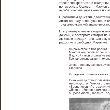
торопливо крестится в ожидании 
полумесяца, Орлова — Марион вно
акробатические упражнения пораж
С развитием действия двойственн
лежит на полу своей уборной и 
труд американской знаменитости,
В эту унылую жизнь входит ново
добрый, с восторгом смотрит на М
любовью приходит сначала смутн
радостно и свободно. Мартынов 
Широка страна моя родная.
Много в ней лесов, полей и р
Я другой такой страны не зн
Где так вольно дышит челове
Здесь я прерву затянувшуюся
Юренева.
К созданию фильма я вновь п
Кино — искусство коллектив
киноискусству. Мне на стран
«Броненосец «Потемкин», «Ок
Эйзенштейна не в том, что о
он умел увлечь, заразить, п