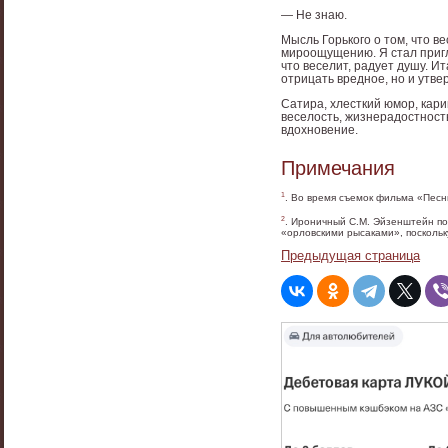
— Не знаю.
Мысль Горького о том, что в
мироощущению. Я стал пригля
что веселит, радует душу. И
отрицать вредное, но и утве
Сатира, хлесткий юмор, кар
веселость, жизнерадостност
вдохновение.
Примечания
1
. Во время съемок фильма «Песн
2
. Ироничный С.М. Эйзенштейн по
«орловскими рысаками», поскольк
Предыдущая страница