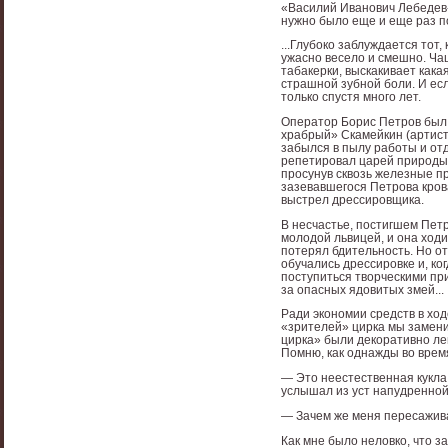
«Василий Иванович Лебедев-
нужно было еще и еще раз п
...Глубоко заблуждается тот,
ужасно весело и смешно. Чаще
табакерки, выскакивает как
страшной зубной боли. И ес
только спустя много лет.
Оператор Борис Петров был 
храбрый» Скамейкин (артист
забылся в пылу работы и отд
репетировал царей природы.
просунув сквозь железные пр
зазевавшегося Петрова кро
выстрел дрессировщика.
В несчастье, постигшем Петр
молодой львицей, и она ходи
потерял бдительность. Но о
обучались дрессировке и, к
поступиться творческими пр
за опасных ядовитых змей...
Ради экономии средств в хо
«зрителей» цирка мы замен
цирка» были декоративно ле
Помню, как однажды во врем
— Это неестественная кукла,
услышал из уст напудренной
— Зачем же меня пересажива
Как мне было неловко, что з