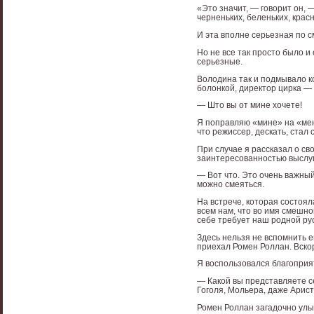
«Это значит, — говорит он, 
черненьких, беленьких, красн
И эта вполне серьезная по с
Но не все так просто было и
серьезные.
Володина так и подмывало ко
болонкой, директор цирка — 
— Што вы от мине хочете!
Я поправляю «мине» на «меня
что режиссер, дескать, стал 
При случае я рассказал о с
заинтересованностью выслуш
— Вот что. Это очень важный
можно смеяться.
На встрече, которая состоя
всем нам, что во имя смешно
себе требует наш родной рус
Здесь нельзя не вспомнить 
приехал Ромен Роллан. Вскор
Я воспользовался благоприя
— Какой вы представляете 
Гоголя, Мольера, даже Арист
Ромен Роллан загадочно улы