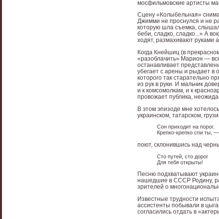
мосфильмовские артисты ма
Сцену «Колыбельная» снимал
Джимми не проснулся и не р
которую шла съемка, слышал
беби, сладко, сладко...» А в
ходят, размахивают руками 
Когда Кнейшиц (в прекрасном
«разоблачить» Марион — всем
останавливает представление
убегает с арены и рыдает в 
которого так старательно п
из рук в руки. И мальчик до
и к комсомолкам, и к красноа
провожает публика, неожида
В этом эпизоде мне хотелос
украинском, татарском, груз
Сон приходит на порог.
Крепко-крепко спи ты, —
поют, склонившись над черн
Сто путей, сто дорог
Для тебя открыты!
Песню подхватывают украинц
нашедшие в СССР Родину, р
зрителей о многонациональн
Известные трудности испыта
ассистенты побывали в цыган
согласились отдать в «акте