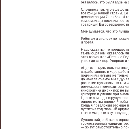
оказалось, это была музыка б
Случилось так, что еще до 
все концы нашей страны. Ее
демонстрации 7 ноября. И то
комсомольцы послали востор
товарищи! Вы совершенно пр
Мне думается, что это лучша
Ребятам и в голову не пришл
и поэта.
Надо сказать, что предшест
таким образом, оказалось м
этих вариантов «Песни о Ро
успех до сих пор. Упорная и
«Цирк» — музыкальная комед
выработанного в ходе рабо
подчинили музыке не только
до начала съемок мы с Дуна
развитие музыкальных тем ч
режиссера и композитора ли
кинокритика до сих пор не в
критерии и умение при анал
Целые эпизоды скрупулезно,
одного метра пленки. Чтобы
Когда я предложил это еще 
пустить в ход главный аргум
хотя в Америке в ту пору по
Дунаевский, работая с огро
торжественный марш-антре, 
— живут самостоятельно по с