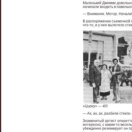
Маленький Джимми довольно 
начинали входить в павильон
— Внимание. Мотор. Начали
В распоряжении съемочной 
что-то, и у нее вылетело ст
«Цирку» — 40!
— Ах, ах, ах, разбили стекл
Знаменитый артист оперетты
интересно, с каким-то весе
убежденно резюмирует он п