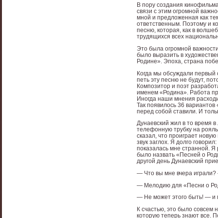
В пору создания кинофильма
связи с этим огромной важн
мной и предложенная как те
ответственным. Поэтому и к
песню, которая, как в волш
трудящихся всех национальн
Это была огромной важности
было выразить в художестве
Родине». Эпоха, страна поб
Когда мы обсуждали первый с
петь эту песню не будут, пот
Композитор и поэт разработа
именем «Родина». Работа про
Иногда наши мнения расходи
Так появилось 36 вариантов 
перед собой ставили. И тол
Дунаевский жил в то время в
телефонную трубку на рояль
сказал, что проиграет новую
звук заглох. Я долго говорил
показалась мне странной. Я 
было назвать «Песней о Роди
другой день Дунаевский прие
— Что вы мне вчера играли? 
— Мелодию для «Песни о Род
— Не может этого быть! — и
К счастью, это было совсем 
которую теперь знают все. 