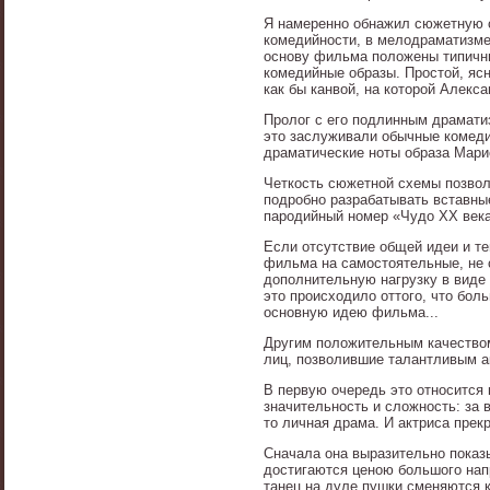
Я намеренно обнажил сюжетную с
комедийности, в мелодраматизме
основу фильма положены типичны
комедийные образы. Простой, яс
как бы канвой, на которой Алек
Пролог с его подлинным драматиз
это заслуживали обычные комеди
драматические ноты образа Марио
Четкость сюжетной схемы позвол
подробно разрабатывать вставны
пародийный номер «Чудо XX века
Если отсутствие общей идеи и те
фильма на самостоятельные, не 
дополнительную нагрузку в виде 
это происходило оттого, что бо
основную идею фильма...
Другим положительным качеством
лиц, позволившие талантливым а
В первую очередь это относится
значительность и сложность: за 
то личная драма. И актриса прек
Сначала она выразительно показы
достигаются ценою большого нап
танец на дуле пушки сменяются 