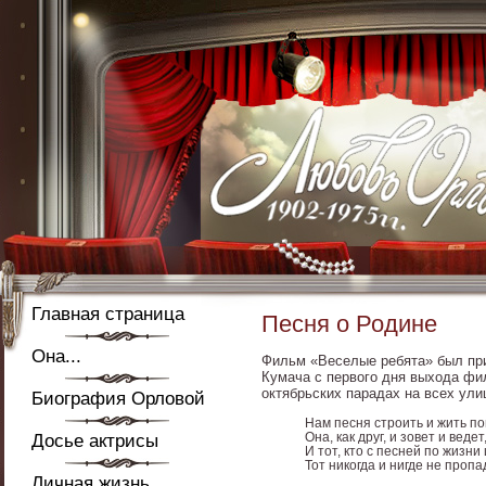
Главная страница
Песня о Родине
Она...
Фильм «Веселые ребята» был при
Кумача с первого дня выхода фил
октябрьских парадах на всех ул
Биография Орловой
Нам песня строить и жить по
Она, как друг, и зовет и ведет
Досье актрисы
И тот, кто с песней по жизни
Тот никогда и нигде не пропа
Личная жизнь