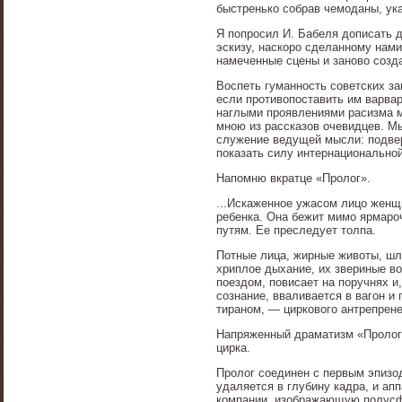
быстренько собрав чемоданы, ук
Я попросил И. Бабеля дописать 
эскизу, наскоро сделанному нами
намеченные сцены и заново созд
Воспеть гуманность советских з
если противопоставить им варва
наглыми проявлениями расизма м
мною из рассказов очевидцев. М
служение ведущей мысли: подве
показать силу интернационально
Напомню вкратце «Пролог».
...Искаженное ужасом лицо женщ
ребенка. Она бежит мимо ярмаро
путям. Ее преследует толпа.
Потные лица, жирные животы, шл
хриплое дыхание, их звериные в
поездом, повисает на поручнях и
сознание, вваливается в вагон и 
тираном, — циркового антрепрен
Напряженный драматизм «Пролог
цирка.
Пролог соединен с первым эпизо
удаляется в глубину кадра, и ап
компании, изображающую полусф