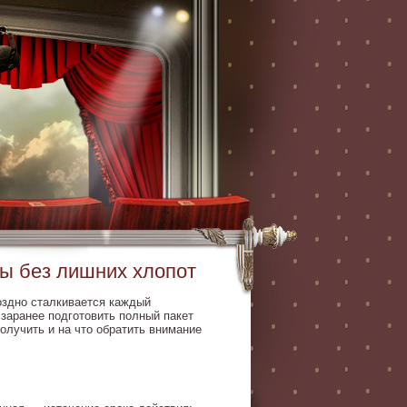
ты без лишних хлопот
оздно сталкивается каждый
заранее подготовить полный пакет
получить и на что обратить внимание