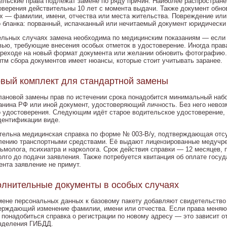
ельские права подлежат замене по ряду причин. Наиболее распространё
оверения действительны 10 лет с момента выдачи. Также документ обн
х — фамилии, имени, отчества или места жительства. Повреждение или
о бланка: порванный, испачканный или нечитаемый документ юридически
ельных случаях замена необходима по медицинским показаниям — если 
вью, требующие внесения особых отметок в удостоверение. Иногда пра
ереходе на новый формат документа или желании обновить фотографию.
итм сбора документов имеет нюансы, которые стоит учитывать заранее.
вый комплект для стандартной замены
лановой замены прав по истечении срока понадобится минимальный набо
анина РФ или иной документ, удостоверяющий личность. Без него невоз
о удостоверения. Следующим идёт старое водительское удостоверение, 
дентификации виде.
тельна медицинская справка по форме № 003-В/у, подтверждающая отсу
лению транспортными средствами. Её выдают лицензированные медучре
ьмолога, психиатра и нарколога. Срок действия справки — 12 месяцев,
олго до подачи заявления. Также потребуется квитанция об оплате гос
ента заявление не примут.
лнительные документы в особых случаях
мене персональных данных к базовому пакету добавляют свидетельство о
ерждающий изменение фамилии, имени или отчества. Если права меняют
 понадобиться справка о регистрации по новому адресу — это зависит от
зделения ГИБДД.