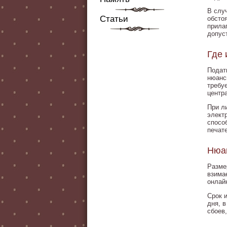
В слу
Статьи
обсто
прила
допус
Где 
Подат
нюанс
требу
центр
При л
элект
спосо
печат
Нюа
Разме
взима
онлай
Срок 
дня, 
сбоев