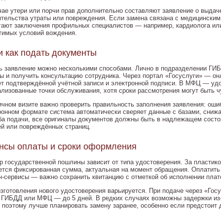
чае утери или порчи прав дополнительно составляют заявление о выдаче
ятельства утраты или повреждения. Если замена связана с медицинским
гают заключения профильных специалистов — например, кардиолога или
тимых условий вождения.
и как подать документы
ь заявление можно несколькими способами. Лично в подразделении ГИБ
ы и получить консультацию сотрудника. Через портал «Госуслуги» — он
ет подтверждённой учётной записи и электронной подписи. В МФЦ — удо
ализованные точки обслуживания, хотя сроки рассмотрения могут быть ч
ичном визите важно проверить правильность заполнения заявления: ошибк
ронном формате система автоматически сверяет данные с базами, снижа
ба подачи, все оригиналы документов должны быть в надлежащем состо
ей или повреждённых страниц.
нсы оплаты и сроки оформления
р государственной пошлины зависит от типа удостоверения. За пластико
ется фиксированная сумма, актуальная на момент обращения. Оплатить 
н-сервисы — важно сохранить квитанцию с отметкой об исполнении плат
изготовления нового удостоверения варьируется. При подаче через «Гос
в ГИБДД или МФЦ — до 5 дней. В редких случаях возможны задержки из-
, поэтому лучше планировать замену заранее, особенно если предстоит 