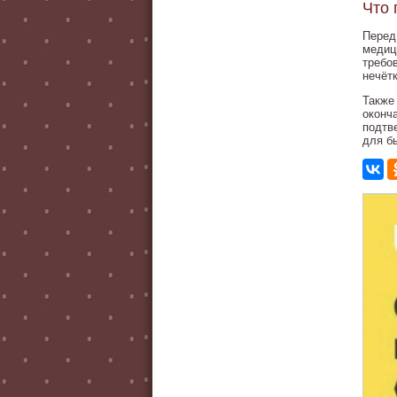
Что 
Перед
медиц
требо
нечёт
Также
оконч
подтв
для б