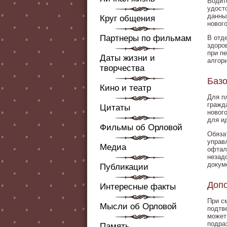
Водит
удост
данны
Круг общения
новог
Партнеры по фильмам
В отд
здоро
при п
Даты жизни и
алгор
творчества
Базо
Кино и театр
Для п
гражд
Цитаты
новог
для и
Фильмы об Орловой
Обяза
управ
Медиа
офтал
незад
докум
Публикации
Допо
Интересные факты
При с
Мысли об Орловой
подтв
может
подра
Память