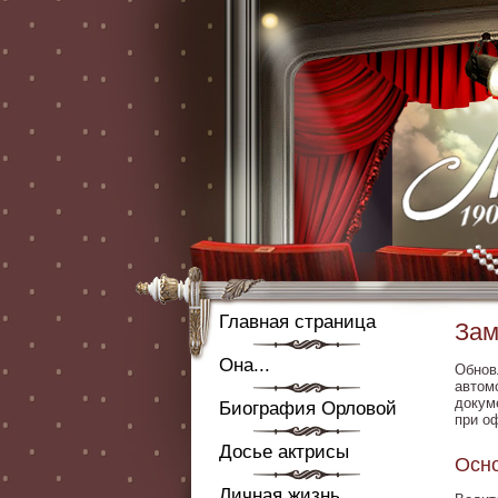
Главная страница
Зам
Она...
Обнов
автом
докум
Биография Орловой
при о
Досье актрисы
Осно
Личная жизнь