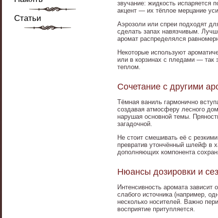
звучание: жидкость испаряется 
акцент — их тёплое мерцание ус
Статьи
Аэрозоли или спреи подходят дл
сделать запах навязчивым. Лучше
аромат распределялся равномер
Некоторые используют ароматиче
или в корзинах с пледами — так 
теплом.
Сочетание с другими а
Тёмная ваниль гармонично вступа
создавая атмосферу лесного доми
нарушая основной темы. Пряности
загадочной.
Не стоит смешивать её с резкими
превратив утончённый шлейф в х
дополняющих компонента сохраня
Нюансы дозировки и се
Интенсивность аромата зависит 
слабого источника (например, о
несколько носителей. Важно пери
восприятие притупляется.