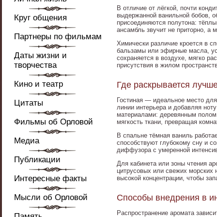
В отличие от лёгкой, почти конд
выдержанной ванильной бобов, о
Круг общения
присоединяются полутона: тёплый
ансамбль звучит не приторно, а 
Партнеры по фильмам
Химически различие кроется в сп
бальзамы или эфирные масла, ус
Даты жизни и
сохраняется в воздухе, мягко ра
творчества
присутствия в жилом пространств
Кино и театр
Где раскрывается лучше
Гостиная — идеальное место для
Цитаты
линии интерьера и добавляя нот
материалами: деревянным полом,
Фильмы об Орловой
мягкость ткани, превращая комна
В спальне тёмная ваниль работае
Медиа
способствуют глубокому сну и с
диффузора с умеренной интенсив
Публикации
Для кабинета или зоны чтения ар
цитрусовых или свежих морских н
Интересные факты
высокой концентрации, чтобы зап
Мысли об Орловой
Способы внедрения в и
Распространение аромата зависи
Память