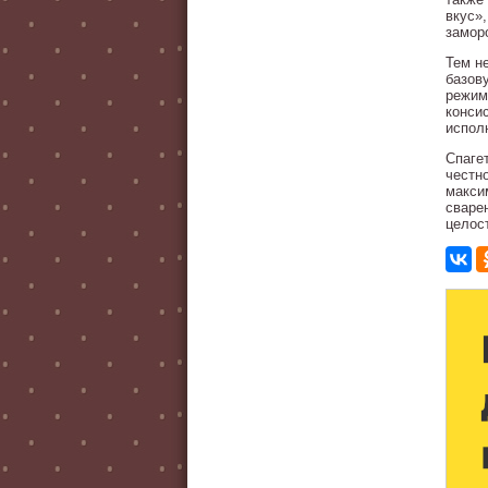
вкус»
замор
Тем н
базов
режим
консис
испол
Спаге
честн
макси
сваре
целос