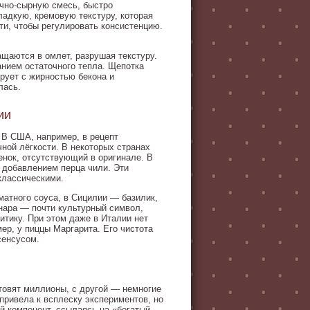
ично-сырную смесь, быстро
ладкую, кремовую текстуру, которая
ти, чтобы регулировать консистенцию.
ащаются в омлет, разрушая текстуру.
нием остаточного тепла. Щепотка
рует с жирностью бекона и
лась.
ии
 В США, например, в рецепт
ной лёгкости. В некоторых странах
енок, отсутствующий в оригинале. В
 добавлением перца чили. Эти
классическими.
атного соуса, в Сицилии — базилик,
онара — почти культурный символ,
итику. При этом даже в Италии нет
ер, у пиццы Маргарита. Его чистота
сенсусом.
товят миллионы, с другой — немногие
привела к всплеску экспериментов, но
й компонент, ссылаясь на «богатый