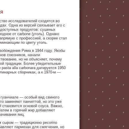
ия
ство исследователей сходятся во
ах. Одна из версий связывает его с
 доступных продуктов: сушеных
одное от carbone (уголь). Однако
напрямую с профессией, а скорее стал
оминающим по цвету уголь.
вобождения Рима в 1944 году. Якобы
нов союзников, начали
ствование, но не объясняет, почему
ной традиции. Более убедительные
asta alla carbonara датируется 1950
улинарных сборниках, а к 1970-м —
и гуанчиале — особый вид свиного
то заменяют панчеттой, но это уже
 становится основой соуса. Важно,
Затем в горячий жир добавляют
рачивания яиц.
м сыром — традиционно pecorino
авляют пармезан для смягчения, но