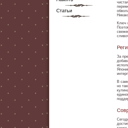
чиста
перем
Статьи
обвол
Никак
Ключ 
Поэто
свеже
сливо
Реги
За пр
добав
испол
Япони
интер
В сам
но та
кулин
едино
подде
Совр
Сегод
дости
также