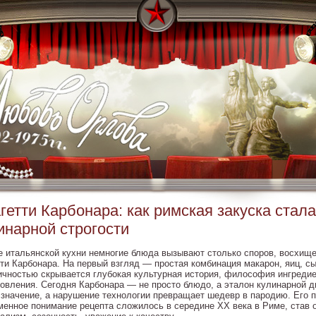
гетти Карбонара: как римская закуска стал
инарной строгости
е итальянской кухни немногие блюда вызывают столько споров, восхище
тти Карбонара. На первый взгляд — простая комбинация макарон, яиц, сы
ичностью скрывается глубокая культурная история, философия ингредие
товления. Сегодня Карбонара — не просто блюдо, а эталон кулинарной 
 значение, а нарушение технологии превращает шедевр в пародию. Его 
менное понимание рецепта сложилось в середине XX века в Риме, став 