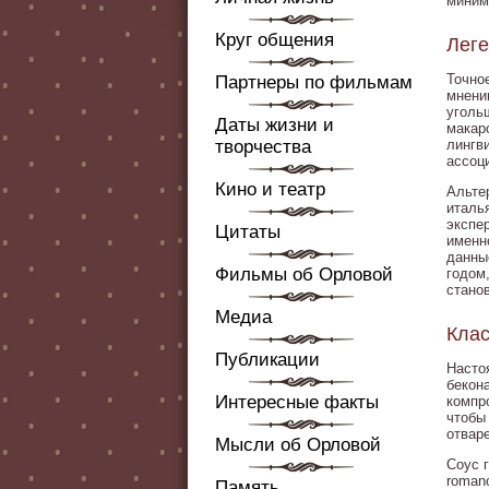
миним
Круг общения
Леге
Точно
Партнеры по фильмам
мнени
уголь
Даты жизни и
макаро
творчества
лингв
ассоц
Кино и театр
Альте
италь
экспер
Цитаты
именн
данны
Фильмы об Орловой
годом
стано
Медиа
Клас
Публикации
Насто
бекона
Интересные факты
компр
чтобы
отвар
Мысли об Орловой
Соус 
roman
Память