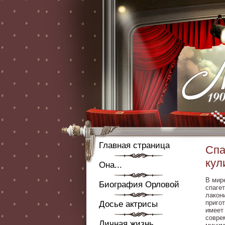
Главная страница
Спа
кул
Она...
В мир
Биография Орловой
спаге
лакон
приго
Досье актрисы
имеет
совре
Личная жизнь