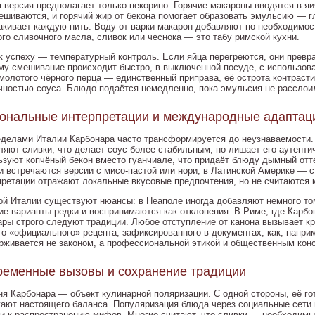
я версия предполагает только пекорино. Горячие макароны вводятся в я
ешиваются, и горячий жир от бекона помогает образовать эмульсию — г
акивает каждую нить. Воду от варки макарон добавляют по необходимос
ого сливочного масла, сливок или чеснока — это табу римской кухни.
к успеху — температурный контроль. Если яйца перегреются, они превр
му смешивание происходит быстро, в выключенной посуде, с использова
молотого чёрного перца — единственный приправа, её острота контрасти
чностью соуса. Блюдо подаётся немедленно, пока эмульсия не расслои
ональные интерпретации и международные адаптац
еделами Италии Карбонара часто трансформируется до неузнаваемости.
ляют сливки, что делает соус более стабильным, но лишает его аутентич
ьзуют копчёный бекон вместо гуанчиале, что придаёт блюду дымный отт
и встречаются версии с мисо-пастой или нори, в Латинской Америке — с
претации отражают локальные вкусовые предпочтения, но не считаются 
ой Италии существуют нюансы: в Неаполе иногда добавляют немного том
кие варианты редки и воспринимаются как отклонения. В Риме, где Карб
ары строго следуют традиции. Любое отступление от канона вызывает кр
го «официального» рецепта, зафиксированного в документах, как, наприм
рживается не законом, а профессиональной этикой и общественным кон
еменные вызовы и сохранение традиции
ня Карбонара — объект кулинарной поляризации. С одной стороны, её го
гают настоящего баланса. Популяризация блюда через социальные сети 
 и к распространению мифов. Многие считают, что сливки — необходимы