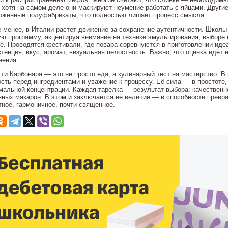
, хотя на самом деле они маскируют неумение работать с яйцами. Други
оженные полуфабрикаты, что полностью лишает процесс смысла.
е менее, в Италии растёт движение за сохранение аутентичности. Школ
ую программу, акцентируя внимание на технике эмульгирования, выборе
е. Проводятся фестивали, где повара соревнуются в приготовлении идеа
тенция, вкус, аромат, визуальная целостность. Важно, что оценка идёт н
нения.
тти Карбонара — это не просто еда, а кулинарный тест на мастерство. В
ость перед ингредиентами и уважение к процессу. Её сила — в простоте,
мальной концентрации. Каждая тарелка — результат выбора: качественно
нных макарон. В этом и заключается её величие — в способности превр
тное, гармоничное, почти священное.