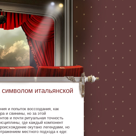
а символом итальянской
ния и попыток воссоздания, как
ра и свинины, но за этой
нтов и почти ритуальная точность
дисциплины, где каждый компонент
происхождение окутано легендами, но
отражением местного подхода к еде: