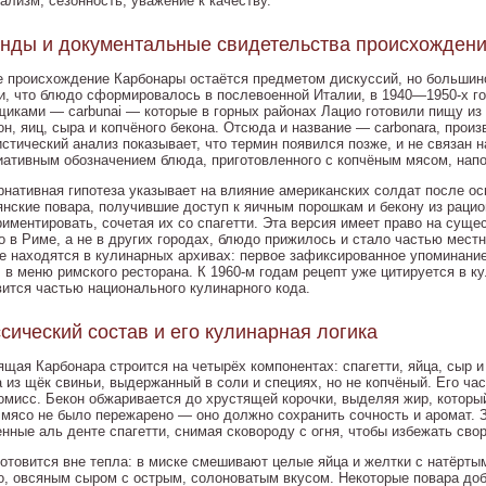
ализм, сезонность, уважение к качеству.
нды и документальные свидетельства происхожден
е происхождение Карбонары остаётся предметом дискуссий, но большин
и, что блюдо сформировалось в послевоенной Италии, в 1940—1950-х год
щиками — carbunai — которые в горных районах Лацио готовили пищу из
н, яиц, сыра и копчёного бекона. Отсюда и название — carbonara, произв
истический анализ показывает, что термин появился позже, и не связан 
иативным обозначением блюда, приготовленного с копчёным мясом, нап
рнативная гипотеза указывает на влияние американских солдат после ос
янские повара, получившие доступ к яичным порошкам и бекону из рацио
иментировать, сочетая их со спагетти. Эта версия имеет право на суще
о в Риме, а не в других городах, блюдо прижилось и стало частью мест
е находятся в кулинарных архивах: первое зафиксированное упоминание p
, в меню римского ресторана. К 1960-м годам рецепт уже цитируется в к
вится частью национального кулинарного кода.
сический состав и его кулинарная логика
ящая Карбонара строится на четырёх компонентах: спагетти, яйца, сыр 
 из щёк свиньи, выдержанный в соли и специях, но не копчёный. Его час
омисс. Бекон обжаривается до хрустящей корочки, выделяя жир, который
 мясо не было пережарено — оно должно сохранить сочность и аромат. 
енные аль денте спагетти, снимая сковороду с огня, чтобы избежать сво
готовится вне тепла: в миске смешивают целые яйца и желтки с натёрты
o, овсяным сыром с острым, солоноватым вкусом. Некоторые повара доб