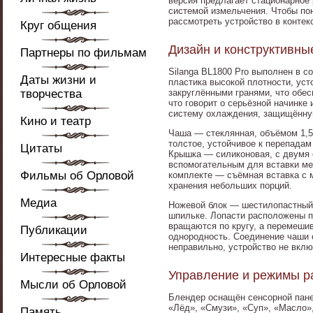
версия предлагает стационарное
системой измельчения. Чтобы по
рассмотреть устройство в контек
Круг общения
Дизайн и конструктивны
Партнеры по фильмам
Silanga BL1800 Pro выполнен в с
Даты жизни и
пластика высокой плотности, уст
творчества
закруглёнными гранями, что обес
что говорит о серьёзной начинке
систему охлаждения, защищённу
Кино и театр
Чаша — стеклянная, объёмом 1,5 
толстое, устойчивое к перепадам
Цитаты
Крышка — силиконовая, с двумя 
вспомогательным для вставки мер
Фильмы об Орловой
комплекте — съёмная вставка с 
хранения небольших порций.
Медиа
Ножевой блок — шестилопастный,
шпильке. Лопасти расположены по
вращаются по кругу, а перемешив
Публикации
однородность. Соединение чаши 
неправильно, устройство не вкл
Интересные факты
Управление и режимы р
Мысли об Орловой
Блендер оснащён сенсорной пане
«Лёд», «Смузи», «Суп», «Масло»
Память