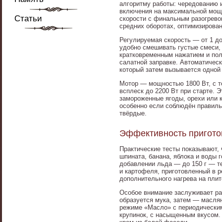
алгоритму работы: чередованию 
включения на максимальной мощн
Статьи
скорости с финальным разогревом
средних оборотах, оптимизирован
Регулируемая скорость — от 1 до
удобно смешивать густые смеси,
кратковременным нажатием и поле
салатной заправке. Автоматичес
который затем вызывается одной к
Мотор — мощностью 1800 Вт, с т
всплеск до 2200 Вт при старте. 
замороженные ягоды, орехи или к
особенно если соблюдён правильн
твёрдые.
Эффективность приготов
Практические тесты показывают, 
шпината, банана, яблока и воды 
добавлении льда — до 150 г — те
и картофеля, приготовленный в р
дополнительного нагрева на плит
Особое внимание заслуживает ра
образуется мука, затем — масля
режиме «Масло» с периодическим 
крупинок, с насыщенным вкусом.