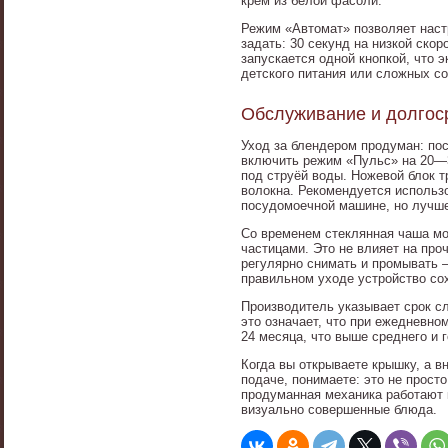
крем из белой фасоли.
Режим «Автомат» позволяет наст
задать: 30 секунд на низкой скор
запускается одной кнопкой, что 
детского питания или сложных со
Обслуживание и долгос
Уход за блендером продуман: по
включить режим «Пульс» на 20—3
под струёй воды. Ножевой блок 
волокна. Рекомендуется использо
посудомоечной машине, но лучше
Со временем стеклянная чаша мо
частицами. Это не влияет на про
регулярно снимать и промывать —
правильном уходе устройство сох
Производитель указывает срок с
это означает, что при ежедневн
24 месяца, что выше среднего и 
Когда вы открываете крышку, а в
подаче, понимаете: это не прост
продуманная механика работают 
визуально совершенные блюда.