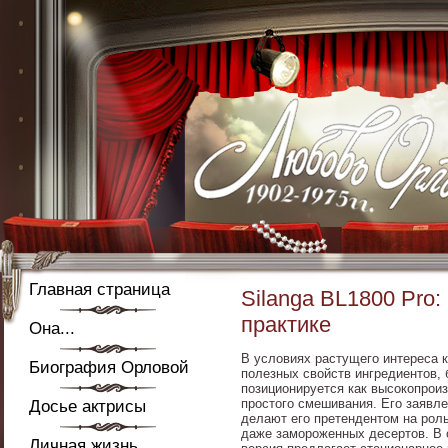
Главная страница
Silanga BL1800 Pro
практике
Она...
В условиях растущего интереса к
Биография Орловой
полезных свойств ингредиентов, 
позиционируется как высокопрои
простого смешивания. Его заявл
Досье актрисы
делают его претендентом на роль
даже замороженных десертов. В 
Личная жизнь