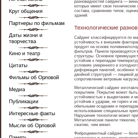
разновидностей сайдинга — вини
которых имеет свои технические
Круг общения
состава, сравнению типов, оценк
зданий.
Партнеры по фильмам
Технологические разнов
Даты жизни и
Сайдинг классифицируется по мат
творчества
устойчивость к внешним фактора
продукт на основе поливинилхло
фильтров. Панели производятся 
Кино и театр
структуры. Основное преимуществ
устойчив к перепадам температур
Цитаты
условиях умеренного и холодног
деформация панелей, особенно т
двойной структурой — лицевой д
Фильмы об Орловой
сопротивление ветровым нагрузк
Металлический сайдинг изготавл
Медиа
покрытием. Покрытие может быть
устойчивостью к выцветанию и м
Публикации
устойчив к ударам, не горюч и н
обильными осадками и перепадам
использование специальных кре
Интересные факты
Нарушение технологии может при
Металлические панели тяжелее, 
сжатию, чем винил.
Мысли об Орловой
Фиброцементный сайдинг — более
Память
целлюлозных волокон, кварцевог