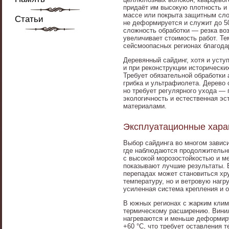
придаёт им высокую плотность и 
массе или покрыта защитным сло
Статьи
не деформируется и служит до 50
сложность обработки — резка во
увеличивает стоимость работ. Те
сейсмоопасных регионах благода
Деревянный сайдинг, хотя и усту
и при реконструкции исторически
Требует обязательной обработки
грибка и ультрафиолета. Дерево
но требует регулярного ухода — 
экологичность и естественная эс
материалами.
Эксплуатационные харак
Выбор сайдинга во многом зависи
где наблюдаются продолжительны
с высокой морозостойкостью и м
показывают лучшие результаты. В
перепадах может становиться хр
температуру, но и ветровую нагр
усиленная система крепления и о
В южных регионах с жарким клим
термическому расширению. Винил
нагреваются и меньше деформиру
+60 °C, что требует оставления 