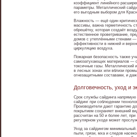
коэффициент линейного расширен
параметры. Металлический сайди
его выгодным выбором для Красн
Влажность — ещё один критическ
массивы, важна герметичность с
обрешётку, которая создаёт возд
естественное проветривание, пр
домов с утеплёнными стенами — 
эффективности в нижней и верхн
циркуляцию воздуха.
Пожарная безопасность также уч
самозатухающих материалов — он
токсичные газы. Металлический 
в лесных зонах или вблизи пром
огнезащитными составами, и даж
Долговечность, уход и 
Срок службы сайдинга напрямую 
сайдинг при соблюдении техноло
Производители дают гарантию до
покрытием сохраняет внешний ви
рассчитан на 50 и более лет, при
регулярном уходе может прослуж
Уход за сайдингом минимальный. 
пыли, грязи, мха и следов насек