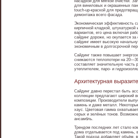
насадкой для мягкой очистки. З
для виниловых и окрашенных пан
touch-up-краской для предотвра
демонтажа всего фасада.
Экономическая эффективность са
кирпичной кладкой, штукатуркой
вариантов, его цена включая раб
сайдинг дороже, но окупается за
сайдинг имеет высокую начальную
экономичным в долгосрочной пер
Сайдинг также повышает энергоэ
снижаются теплопотери на 20—30
составляет значительную часть 
утеплителем, паро- и гидроизоля
Архитектурная выразит
Сайдинг давно перестал быть ас
коллекции предлагают широкий в
композиции. Производители выпус
камень и даже металл. Некоторы
хаус. Цветовая гамма охватывае
серых и зелёных тонов. Возможна
ансамбль.
Трендом последних лет стало ко
дома отделывается под камень, 
Такой подход добавляет объём, в