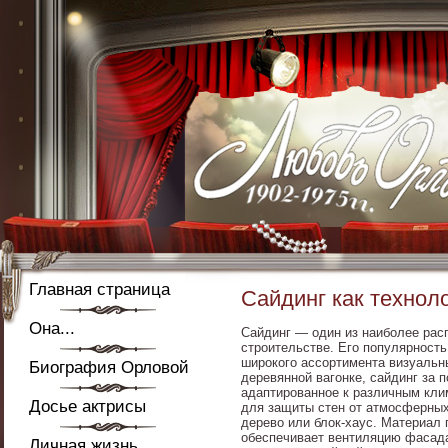
Главная страница
Сайдинг как технол
Она...
Сайдинг — один из наиболее рас
строительстве. Его популярность
широкого ассортимента визуальн
Биография Орловой
деревянной вагонке, сайдинг за
адаптированное к различным кли
Досье актрисы
для защиты стен от атмосферных 
дерево или блок-хаус. Материал 
обеспечивает вентиляцию фасада
Личная жизнь