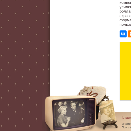
компо
усиле
ролла
экран
форма
польз
Глав
© 200
При з