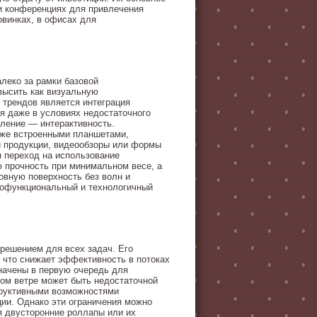
 и конференциях для привлечения
овинках, в офисах для
леко за рамки базовой
высить как визуальную
 трендов является интеграция
ия даже в условиях недостаточного
ление — интерактивность.
же встроенными планшетами,
ги продукции, видеообзоры или формы
я переход на использование
 прочность при минимальном весе, а
овную поверхность без волн и
гофункциональный и технологичный
 решением для всех задач. Его
 что снижает эффективность в потоках
начены в первую очередь для
ном ветре может быть недостаточной
труктивными возможностями
ии. Однако эти ограничения можно
 двусторонние роллапы или их