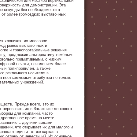
ескопической или жёсткой вертикальной
оверхность для демонстрации. Эта
ые секунды без необходимости в
 от более громоздких выставочных
их хрониках, их массовое
риод рынок выставочных и
рогие и транспортабельные решения
нишу, предложив альтернативу тяжёлым
овольно примитивными, с низким
ифровой печати, появлением более
ный полипропилен, а также
го рекламного носителя в
я неотъемлемым атрибутом не только
овательных учреждений.
ществ. Прежде всего, это их
 перевозить их в багажнике легкового
ыбором для компаний, часто
 драгоценное время на месте
сравнению с другими видами
шений, что открывает их для малого и
ращает один и тот же каркас в
ю отдачу от инвестиций. Их основное