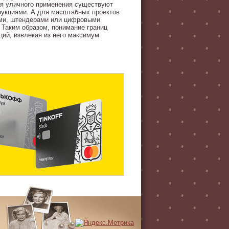
ля уличного применения существуют
рукциями. А для масштабных проектов
ми, штендерами или цифровыми
 Таким образом, понимание границ
ций, извлекая из него максимум