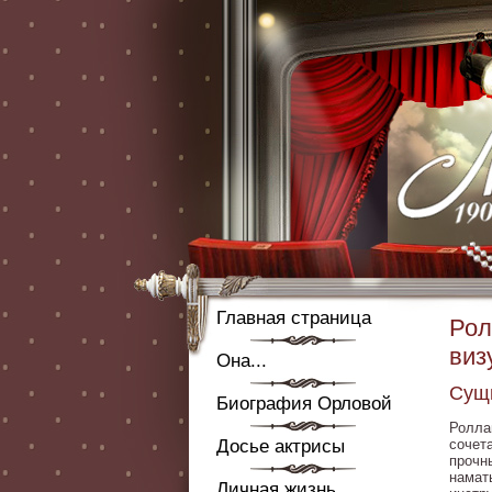
Главная страница
Рол
виз
Она...
Сущн
Биография Орловой
Ролла
Досье актрисы
сочет
прочн
намат
Личная жизнь