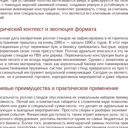
укция. При установке полотно вытягивается вверх и фиксируется на тел
е с помощью верхней зажимной планки, создавая ровную и устойчивую п
манная инженерная конструкция позволяет развернуть стенд за считанн
ументах или специальных навыках, что является его ключевым отличием
ий.
рический контекст и эволюция формата
точная дата изобретения роллап стендов не зафиксирована в историческ
остранение пришлось на конец 1980-х — начало 1990-х годов. В этот пе
нтационных услуг переживал бум, и бизнесу требовались быстрые, недо
формления своих точек присутствия. Роллап идеально вписался в эту 
моздким стендам из ПВХ или дерева. Первоначально конструкции были д
твом печати и не всегда надёжными механизмами. Однако с развитием ц
ых и лёгких материалов, таких как аэрозольный баннер или ламинирован
ршенствованием пружинных систем, роллап стенд превратился из просто
ссиональный инструмент визуальной коммуникации. Сегодня он являетс
вок, но и розничной торговли, корпоративных мероприятий и даже образ
евые преимущества и практическое применение
рсальность роллап стендов обусловлена их уникальным набором преиму
тивность. Лёгкий вес и компактные габариты в сложенном виде позволяют
обиля или даже в специальной сумке-чехле, что делает их идеальным в
вующих в выездных мероприятиях. Простота сборки и разборки экономит
дения события. Финансовая доступность также играет важную роль: по 
вочного оборудования, роллапы являются одним из самых бюджетных ре
его бизнеса. Более того, возможность многократной замены полотна прев
рсальную платформу для различных кампаний, обеспечивая долгосрочну