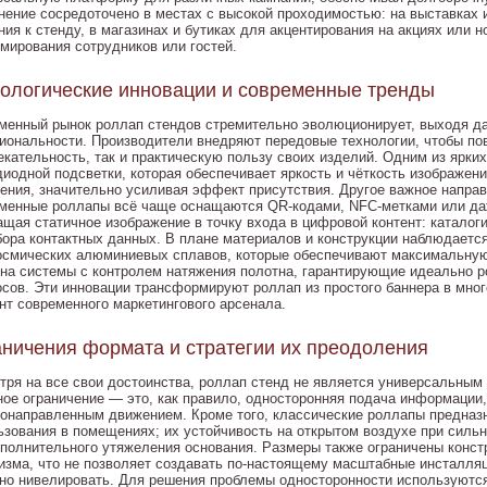
нение сосредоточено в местах с высокой проходимостью: на выставках
ия к стенду, в магазинах и бутиках для акцентирования на акциях или н
мирования сотрудников или гостей.
ологические инновации и современные тренды
менный рынок роллап стендов стремительно эволюционирует, выходя да
иональности. Производители внедряют передовые технологии, чтобы по
екательность, так и практическую пользу своих изделий. Одним из ярких
диодной подсветки, которая обеспечивает яркость и чёткость изображен
ения, значительно усиливая эффект присутствия. Другое важное направ
менные роллапы всё чаще оснащаются QR-кодами, NFC-метками или да
ащая статичное изображение в точку входа в цифровой контент: катало
бора контактных данных. В плане материалов и конструкции наблюдаетс
осмических алюминиевых сплавов, которые обеспечивают максимальную
 на системы с контролем натяжения полотна, гарантирующие идеально р
осов. Эти инновации трансформируют роллап из простого баннера в мно
нт современного маркетингового арсенала.
ничения формата и стратегии их преодоления
тря на все свои достоинства, роллап стенд не является универсальным
ное ограничение — это, как правило, односторонняя подача информации,
гонаправленным движением. Кроме того, классические роллапы предназ
ьзования в помещениях; их устойчивость на открытом воздухе при силь
ополнительного утяжеления основания. Размеры также ограничены конс
изма, что не позволяет создавать по-настоящему масштабные инсталляц
но нивелировать. Для решения проблемы односторонности используются