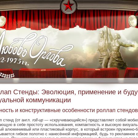
лап Стенды: Эволюция, применение и буд
уальной коммуникации
ость и конструктивные особенности роллап стендов
п стенд (от англ.
roll-up
— «скручивающийся») представляет собой моби
ающую в себе простоту использования, компактность и высокую визуал
ый алюминиевый или пластиковый корпус, в который встроен пружинно-б
ывается гибкое полотно с нанесённой информацией, будь то рекламное 