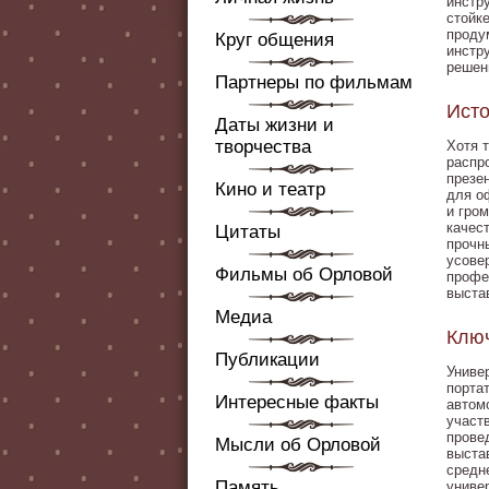
инстр
стойк
проду
Круг общения
инстр
решен
Партнеры по фильмам
Исто
Даты жизни и
творчества
Хотя 
распр
презе
Кино и театр
для о
и гро
качес
Цитаты
прочн
усове
Фильмы об Орловой
профе
выста
Медиа
Ключ
Публикации
Униве
порта
Интересные факты
автом
участ
прове
Мысли об Орловой
выста
средн
Память
униве