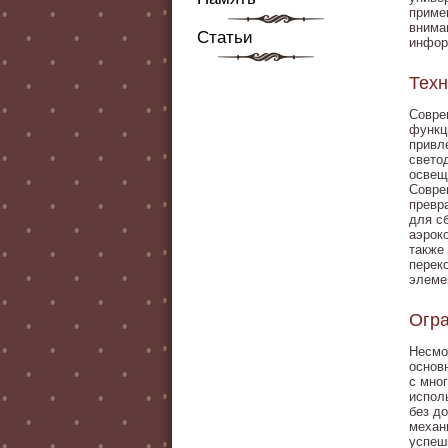
приме
вниман
Статьи
инфор
Техн
Совре
функц
привл
свето
освещ
Совре
превр
для с
аэрок
также
перек
элеме
Огра
Несмо
основ
с мно
испол
без д
механ
успеш