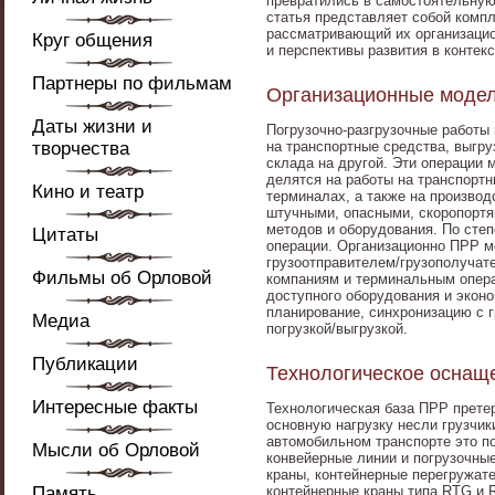
превратились в самостоятельную
статья представляет собой компл
рассматривающий их организацио
Круг общения
и перспективы развития в конте
Партнеры по фильмам
Организационные модел
Даты жизни и
Погрузочно-разгрузочные работы
творчества
на транспортные средства, выгруз
склада на другой. Эти операции
делятся на работы на транспортн
Кино и театр
терминалах, а также на произво
штучными, опасными, скоропортя
методов и оборудования. По сте
Цитаты
операции. Организационно ПРР м
грузоотправителем/грузополучат
Фильмы об Орловой
компаниям и терминальным опера
доступного оборудования и экон
планирование, синхронизацию с 
Медиа
погрузкой/выгрузкой.
Публикации
Технологическое оснаще
Интересные факты
Технологическая база ПРР прете
основную нагрузку несли грузчи
автомобильном транспорте это п
Мысли об Орловой
конвейерные линии и погрузочны
краны, контейнерные перегружат
Память
контейнерные краны типа RTG и 