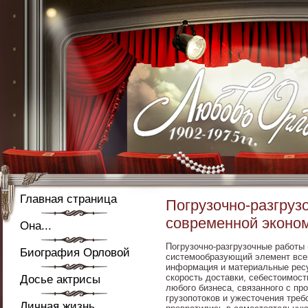
Главная страница
Погрузочно-разгруз
современной эконо
Она...
Погрузочно-разгрузочные работы 
Биография Орловой
системообразующий элемент всей 
информация и материальные ресу
скорость доставки, себестоимост
Досье актрисы
любого бизнеса, связанного с пр
грузопотоков и ужесточения треб
Личная жизнь