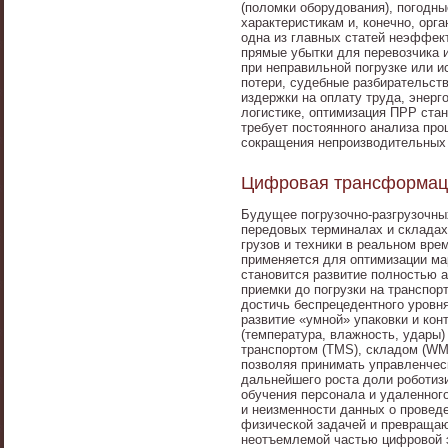
(поломки оборудования), погодны
характеристикам и, конечно, орг
одна из главных статей неэффект
прямые убытки для перевозчика 
при неправильной погрузке или 
потери, судебные разбирательст
издержки на оплату труда, энерг
логистике, оптимизация ПРР ста
требует постоянного анализа про
сокращения непроизводительных 
Цифровая трансформаци
Будущее погрузочно-разгрузочных
передовых терминалах и складах
грузов и техники в реальном вре
применяется для оптимизации ма
становится развитие полностью а
приемки до погрузки на транспо
достичь беспрецедентного уровня
развитие «умной» упаковки и кон
(температура, влажность, удары)
транспортом (TMS), складом (WM
позволяя принимать управленчес
дальнейшего роста доли роботиз
обучения персонала и удаленного
и неизменности данных о провед
физической задачей и превращаю
неотъемлемой частью цифровой 