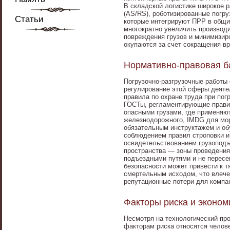
В складской логистике широкое 
(AS/RS), роботизированные погр
Статьи
которые интегрируют ПРР в общи
многократно увеличить производи
повреждения грузов и минимизир
окупаются за счет сокращения в
Нормативно-правовая ба
Погрузочно-разгрузочные работы 
регулирование этой сферы деят
правила по охране труда при пог
ГОСТы, регламентирующие правил
опасными грузами, где применяю
железнодорожного, IMDG для мор
обязательным инструктажем и об
соблюдением правил строповки и
освидетельствованием грузоподъ
пространства — зоны проведени
подъездными путями и не перес
безопасности может привести к 
смертельным исходом, что влече
репутационные потери для компа
Факторы риска и эконо
Несмотря на технологический пр
факторам риска относятся челове