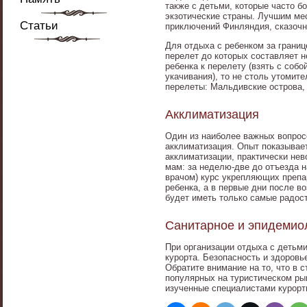
также с детьми, которые часто б
экзотические страны. Лучшим ме
Статьи
приключений Финляндия, сказочн
Для отдыха с ребенком за границ
перелет до которых составляет н
ребенка к перелету (взять с соб
укачивания), то не столь утоми
перелеты: Мальдивские острова,
Акклиматизация
Один из наиболее важных вопрос
акклиматизация. Опыт показывает
акклиматизации, практически нев
мам: за неделю-две до отъезда н
врачом) курс укрепляющих препа
ребенка, а в первые дни после в
будет иметь только самые радос
Санитарное и эпидемиол
При организации отдыха с детьми
курорта. Безопасность и здоровь
Обратите внимание на то, что в 
популярных на туристическом ры
изученные специалистами курорт