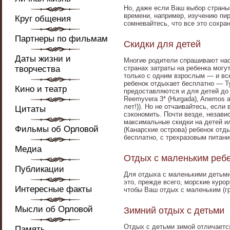
Но, даже если Ваш выбор страны 
времени, например, изучению пи
Круг общения
сомневайтесь, что все это сохра
Партнеры по фильмам
Скидки для детей
Даты жизни и
Многие родители спрашивают нас 
творчества
странах затраты на ребенка могут
только с одним взрослым — и все
ребенок отдыхает бесплатно — Ту
Кино и театр
предоставляются и для детей до 14
Reemyvera 3* (Hurgada), Anemos ap
лет!)). Но не отчаивайтесь, если
Цитаты
сэкономить. Почти везде, незави
максимальные скидки на детей и
Фильмы об Орловой
(Канарские острова) ребенок отд
бесплатно, с трехразовым питани
Медиа
Отдых с маленьким реб
Публикации
Для отдыха с маленькими детьми
это, прежде всего, морские кур
Интересные факты
чтобы Ваш отдых с маленьким (г
Мысли об Орловой
Зимний отдых с детьми
Отдых с детьми зимой отличаетс
Память