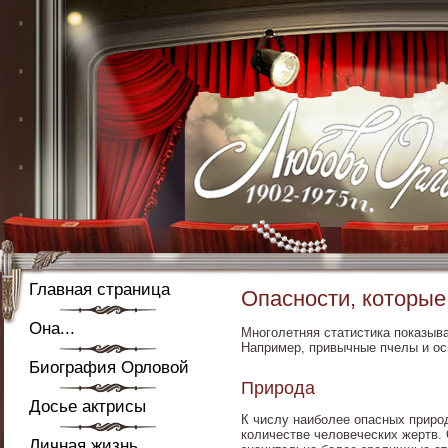
Главная страница
Опасности, которые
Она...
Многолетняя статистика показыва
Например, привычные пчелы и ос
Биография Орловой
Природа
Досье актрисы
К числу наиболее опасных природ
количестве человеческих жертв. 
Личная жизнь