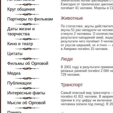
значительно более зрелищные ст
Ежегодно от тропических циклонов
погибает 41 человек. Морозы в С
Круг общения
Животные
Партнеры по фильмам
По статистике, акулы действите
Даты жизни и
акулы 51 раз нападали на человек
творчества
сгинуло 2 человека. О количеств
результате нападений змей, ящер
результате чего погибает 3 чело
Кино и театр
от укусов шершней, ос и пчел — в
в Америке погибло 15 человек.
Цитаты
Люди
Фильмы об Орловой
В 2001 году в результате примен
резаных ранений погибло 2 094 ч
Медиа
729 человек.
Публикации
Транспорт
Интересные факты
Самый опасный вид транспорта —
погибло 41 821 человек. В авария
причем в эту цифру не включено
Мысли об Орловой
человека попали под поезд). В 2
Память