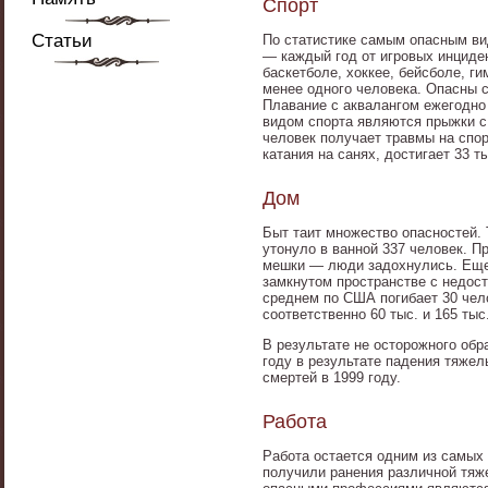
Спорт
Статьи
По статистике самым опасным ви
— каждый год от игровых инциде
баскетболе, хоккее, бейсболе, г
менее одного человека. Опасны 
Плавание с аквалангом ежегодно
видом спорта являются прыжки с 
человек получает травмы на спо
катания на санях, достигает 33 т
Дом
Быт таит множество опасностей. Т
утонуло в ванной 337 человек. П
мешки — люди задохнулись. Еще 
замкнутом пространстве с недос
среднем по США погибает 30 чел
соответственно 60 тыс. и 165 тыс
В результате не осторожного обр
году в результате падения тяже
смертей в 1999 году.
Работа
Работа остается одним из самых 
получили ранения различной тяже