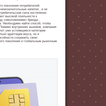
о поколения потребителей.
изкоалкогольные напитки , и не
отребительская сила постепенно
яют высокой лояльности к
над «омоложением» бренда ,
а. Необходимо найти способ, чтобы
 Помимо внутренних вызовов, компания
уют уже устоявшиеся категории
лько адаптации вкуса, но и
особности сохранить свою
ого поколения и глобальным рыночным