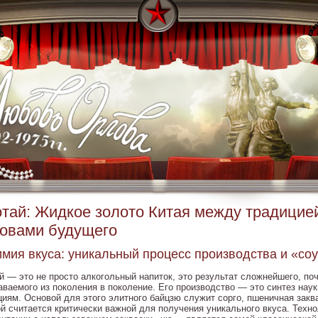
тай: Жидкое золото Китая между традицией
овами будущего
мия вкуса: уникальный процесс производства и «со
й — это не просто алкогольный напиток, это результат сложнейшего, поч
ваемого из поколения в поколение. Его производство — это синтез наук
циям. Основой для этого элитного байцзю служит сорго, пшеничная заква
ой считается критически важной для получения уникального вкуса. Техно