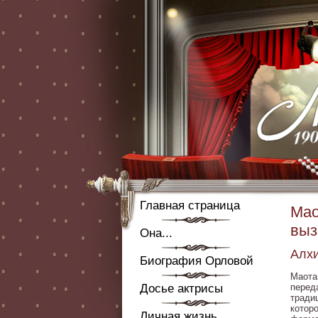
Главная страница
Мао
выз
Она...
Алхи
Биография Орловой
Маота
Досье актрисы
переда
тради
котор
Личная жизнь