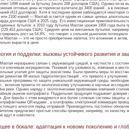
вляет 1499 юаней за бутылку (около 208 долларов США). Однако из-за вы
ожения оптовые цены исторически взлетали до 3400 юаней , а в пиковые
юаней (413 долларов). Хотя в последнее время наблюдается некоторое 
 или 2100 юаней — Маотай остается одним из самых ценных алкогольных 
арда долларов США в 2025 году. Его инвестиционная привлекательност
кционных бутылок: в 2010 году бутылка Маотая урожая 1958 года была п
 (229 453 доллара США). Средняя цена на винтажные бутылки, например,
стрировать рост на 54,8% , что говорит о сильном рыночном потенциале
ки Маотая — это не просто приобретение напитка, это вложение в актив
тельно вырасти в цене.
огия и подделки: вызовы устойчивого развития и з
 Маотая неразрывно связан с окружающей средой, в частности с состоян
тся ключевым ингредиентом. Понимая эту уязвимость, компания и мест
тельные усилия для защиты экосистемы. Были приняты меры по восстан
ая демонтаж 88 малых гидроэлектростанций , что привело к улучшению 
альные программы по защите уникальной окружающей среды, необходим
ю , включая проекты по экологическому улучшению и научные исследова
йна реки. Однако наряду с экологическими проблемами компания сталкив
абным рынком контрафакта. Поддельная продукция подрывает доверие 
а. Для борьбы с этим внедряются все более сложные системы защиты: 
онтрафактными QR-кодами , а платформы электронной коммерции прово
остоящего алкоголя перед отправкой. Производитель постоянно обновляе
бителям предлагают простые способы проверки, например, по качеству 
ые идут в комплекте.
щее в бокале: адаптация к новому поколению и гл