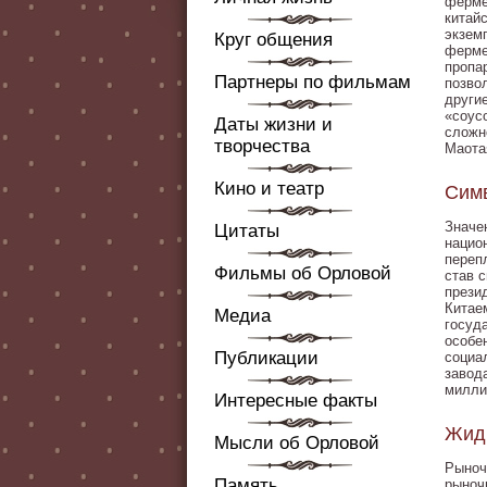
ферме
китай
экзем
Круг общения
ферме
пропа
Партнеры по фильмам
позво
други
«соус
Даты жизни и
сложн
творчества
Маота
Кино и театр
Симв
Значе
Цитаты
нацио
переп
Фильмы об Орловой
став 
прези
Китае
Медиа
госуд
особе
Публикации
социа
завод
милли
Интересные факты
Жидк
Мысли об Орловой
Рыноч
Память
рыноч