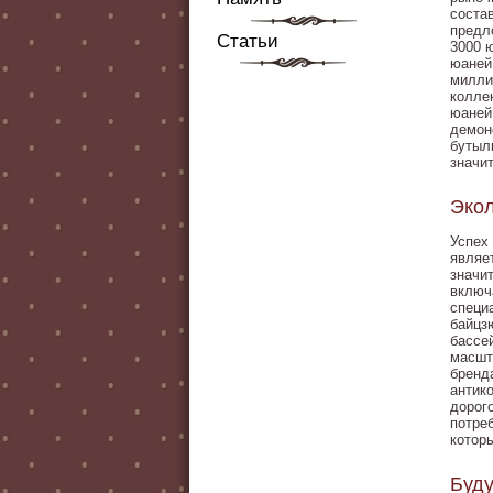
соста
предл
Статьи
3000 
юаней
милли
колле
юаней
демон
бутыл
значи
Экол
Успех
являе
значи
включ
специ
байцз
бассе
масшт
бренд
антик
дорог
потре
котор
Буду