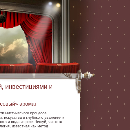
, инвестициями и
усовый» аромат
ти мистического процесса,
и, искусства и глубокого уважения к
ска и вода из реки Чишуй, чистота
логия, известная как метод