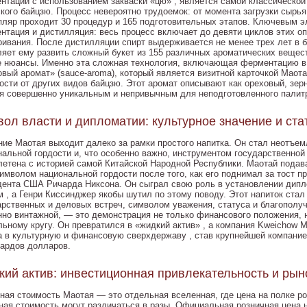
нтации с использованием закваски «цю» , является самой классической
ского байцзю. Процесс невероятно трудоемок: от момента загрузки сырь
пляр проходит 30 процедур и 165 подготовительных этапов. Ключевым 
нтация и дистилляция: весь процесс включает до девяти циклов этих оп
ривания. После дистилляции спирт выдерживается не менее трех лет в 
ляет ему развить сложный букет из 155 различных ароматических вещес
е нюансы. Именно эта сложная технология, включающая ферментацию в 
овый аромат» (sauce-aroma), который является визитной карточкой Маота
ости от других видов байцзю. Этот аромат описывают как ореховый, зерн
я совершенно уникальным и непривычным для неподготовленного палит
ол власти и дипломатии: культурное значение и ста
ние Маотая выходит далеко за рамки простого напитка. Он стал неотъе
нальной гордости и, что особенно важно, инструментом государственной
летена с историей самой Китайской Народной Республики. Маотай подав
символом национальной гордости после того, как его поднимал за тост 
дента США Ричарда Никсона. Он сыграл свою роль в установлении дип
м , а Генри Киссинджер якобы шутил по этому поводу. Этот напиток ст
арственных и деловых встреч, символом уважения, статуса и благополу
нно винтажной, — это демонстрация не только финансового положения, 
льному кругу. Он превратился в «жидкий актив» , а компания Kweichow M
а в культурную и финансовую сверхдержаву , став крупнейшей компанией
ардов долларов.
ий актив: инвестиционная привлекательность и ры
ная стоимость Маотая — это отдельная вселенная, где цена на полке ро
ная стоимость могут различаться в разы. Официальная розничная цена н