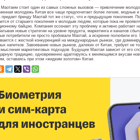
 Маотаем стоит один из самых сложных вызовов — привлечение молодог
менная молодежь Китая все чаще предпочитает более легкие, модные и н
а придает бренду Маотай тот же статус, что и предыдущие поколения. П
ется от старшего поколения к молодым людям, которые пока не проявл
ционному байцзю. Компания осознает эту проблему и активно работает 
батывая новые стратегии на уровне продукта, маркетинга и каналов сбыт
ые потребители не просто пробовали Маотай, а искренне полюбили его.
ивается с жесткой конкуренцией на международных рынках, где доминир
ых напитков. Завоевание новых рынков, далеких от Китая, требует не то
смысления маркетинговых подходов. Будущее Маотая зависит от его сп
дарную традицию, одновременно адаптируясь к меняющимся вкусам нов
ям, оставаясь при этом «жидким золотом» Китая.