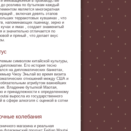
 и инновационной в производстве
я до розлива по бутылкам каждый
элементом является многократная
ераций , включая девять этапов
больших терракотовых кувшинах , что
тв, напоминающих пшеницу, зерно и
кучах и ямах , создает знаменитый
я и значительно отличается по
овой и пряный , что делает вкус
ры.
тус
млемым символом китайской культуры,
 дипломатии. Его история тесно
ался на дипломатических банкетах,
премьер Чжоу Эньлай во время визита
ломатических отношений между США и
ал обязательным атрибутом важнейших
чия. Владение бутылкой Маотая,
но и принадлежности к определенному
outai выросла из государственного
 в сфере алкоголя с оценкой в сотни
ночные колебания
зничного магазина и реальная
а флагманский продукт Feitian Moutai