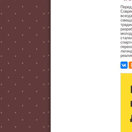
Перед
Совре
всегд
смеща
тради
разра
молод
сталк
спиртн
перео
леген
реали