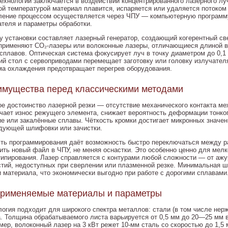
технологии заключается в воздействии концентрированного лазерного лу
ой температурой материал плавится, испаряется или удаляется потоком 
ление процессом осуществляется через ЧПУ — компьютерную программ
ателя и параметры обработки.
у установки составляет лазерный генератор, создающий когерентный св
применяют CO₂-лазеры или волоконные лазеры, отличающиеся длиной 
 сплавов. Оптическая система фокусирует луч в точку диаметром до 0,1
ий стол с сервоприводами перемещает заготовку или головку излучател
ма охлаждения предотвращает перегрев оборудования.
мущества перед классическими методами
ое достоинство лазерной резки — отсутствие механического контакта ме
чает износ режущего элемента, снижает вероятность деформации тонко
ие или закалённые сплавы. Чёткость кромки достигает микронных значе
дующей шлифовки или зачистки.
сть программирования даёт возможность быстро переключаться между р
зить новый файл в ЧПУ, не меняя оснастки. Это особенно ценно для мел
типирования. Лазер справляется с контурами любой сложности — от аж
стий, недоступных при сверлении или плазменной резке. Минимальная ш
и материала, что экономически выгодно при работе с дорогими сплавами
применяемые материалы и параметры
логия подходит для широкого спектра металлов: стали (в том числе нер
а. Толщина обрабатываемого листа варьируется от 0,5 мм до 20—25 мм 
мер, волоконный лазер на 3 кВт режет 10-мм сталь со скоростью до 1,5