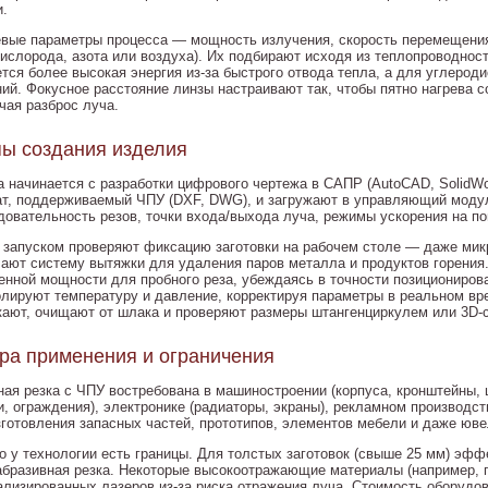
и.
вые параметры процесса — мощность излучения, скорость перемещения
(кислорода, азота или воздуха). Их подбирают исходя из теплопроводно
ется более высокая энергия из-за быстрого отвода тепла, а для углеро
ний. Фокусное расстояние линзы настраивают так, чтобы пятно нагрева с
чая разброс луча.
ы создания изделия
а начинается с разработки цифрового чертежа в САПР (AutoCAD, SolidW
т, поддерживаемый ЧПУ (DXF, DWG), и загружают в управляющий модул
довательность резов, точки входа/выхода луча, режимы ускорения на по
 запуском проверяют фиксацию заготовки на рабочем столе — даже микр
ают систему вытяжки для удаления паров металла и продуктов горения
енной мощности для пробного реза, убеждаясь в точности позиционирова
олируют температуру и давление, корректируя параметры в реальном вр
кают, очищают от шлака и проверяют размеры штангенциркулем или 3D-
а применения и ограничения
ная резка с ЧПУ востребована в машиностроении (корпуса, кронштейны, 
и, ограждения), электронике (радиаторы, экраны), рекламном производст
зготовления запасных частей, прототипов, элементов мебели и даже юв
о у технологии есть границы. Для толстых заготовок (свыше 25 мм) эф
абразивная резка. Некоторые высокоотражающие материалы (например, 
ализированных лазеров из-за риска отражения луча. Стоимость оборудов