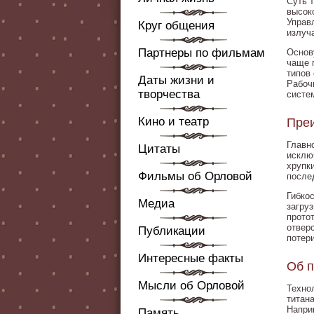
Суть 
высок
Управ
Круг общения
излуч
Партнеры по фильмам
Основ
чаще 
типов
Даты жизни и
Рабоч
творчества
систе
Кино и театр
Преи
Главн
Цитаты
исклю
хрупк
Фильмы об Орловой
после
Гибко
Медиа
загру
прото
отвер
Публикации
потер
Интересные факты
Об 
Мысли об Орловой
Техно
титан
Напри
Память