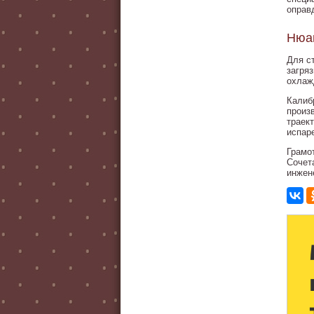
оправ
Нюан
Для с
загря
охлаж
Калиб
произ
траек
испар
Грамо
Сочет
инжен