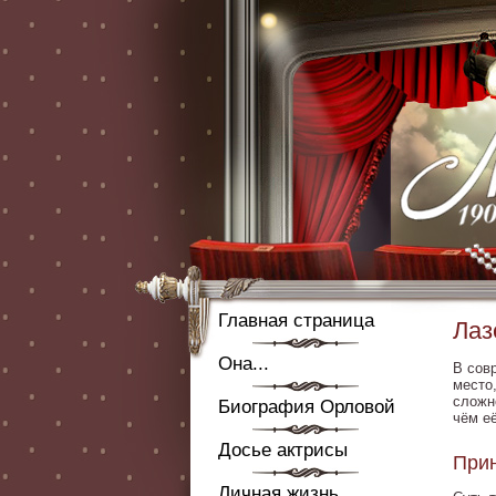
Главная страница
Лаз
Она...
В сов
место
сложн
Биография Орловой
чём е
Досье актрисы
Прин
Личная жизнь