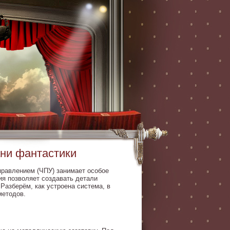
ани фантастики
равлением (ЧПУ) занимает особое
ия позволяет создавать детали
Разберём, как устроена система, в
методов.