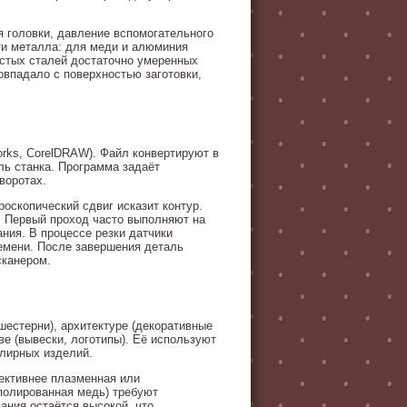
 головки, давление вспомогательного
сти металла: для меди и алюминия
дистых сталей достаточно умеренных
овпадало с поверхностью заготовки,
orks, CorelDRAW). Файл конвертируют в
ь станка. Программа задаёт
воротах.
оскопический сдвиг исказит контур.
. Первый проход часто выполняют на
ния. В процессе резки датчики
емени. После завершения деталь
сканером.
шестерни), архитектуре (декоративные
ве (вывески, логотипы). Её используют
елирных изделий.
фективнее плазменная или
полированная медь) требуют
ания остаётся высокой, что