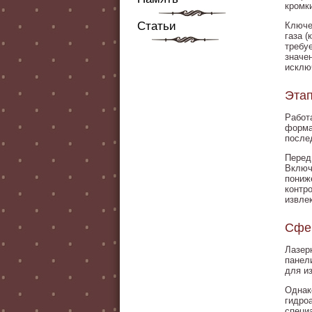
кромк
Статьи
Ключе
газа 
требу
значе
исклю
Этап
Работ
форма
после
Перед
Включ
пониж
контр
извле
Сфер
Лазер
панел
для и
Однак
гидро
специ