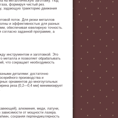
ча на металлическую заготовку. Под
газа, формируя чистый рез.
у, задающую траекторию движения
етовой поток. Для резки металлов
волны и эффективностью для разных
 мм, обеспечивая ювелирную точность.
я согласно заданной программе, а
жду инструментом и заготовкой. Это
го металла и позволяет обрабатывать
ний, что сокращает необходимость
азными деталями: достаточно
косерийного производства и
урных орнаментов до многоугольных
ирина реза (0,2—0,4 мм) минимизирует
.
жавеющей), алюминия, меди, латуни,
в зависимости от мощности лазера.
 м/мин, сохраняя перпендикулярность