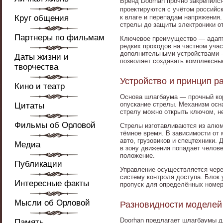
Бренд Doorhan прочно закрепилс
проектируются с учётом российс
Круг общения
к влаге и перепадам напряжения
стрелы до защиты электроники от
Партнеры по фильмам
Ключевое преимущество — адапти
редких проходов на частном уча
дополнительными устройствами —
Даты жизни и
позволяет создавать комплексны
творчества
Устройство и принцип р
Кино и театр
Основа шлагбаума — прочный ко
опускание стрелы. Механизм осн
Цитаты
стрелу можно открыть ключом, н
Фильмы об Орловой
Стрелы изготавливаются из алю
тёмное время. В зависимости от 
авто, грузовиков и спецтехники.
Медиа
в зону движения попадает челов
положение.
Публикации
Управление осуществляется чере
систему контроля доступа. Блок
Интересные факты
пропуск для определённых номер
Мысли об Орловой
Разновидности моделей 
Doorhan предлагает шлагбаумы д
Память