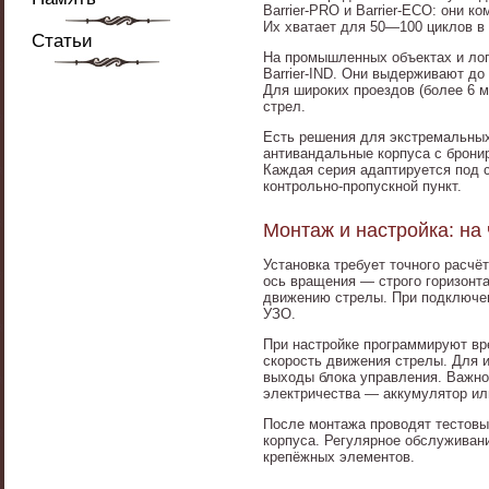
Barrier-PRO и Barrier-ECO: они 
Их хватает для 50—100 циклов в 
Статьи
На промышленных объектах и лог
Barrier-IND. Они выдерживают до
Для широких проездов (более 6 
стрел.
Есть решения для экстремальных
антивандальные корпуса с брони
Каждая серия адаптируется под с
контрольно-пропускной пункт.
Монтаж и настройка: на
Установка требует точного расчё
ось вращения — строго горизонт
движению стрелы. При подключен
УЗО.
При настройке программируют вре
скорость движения стрелы. Для 
выходы блока управления. Важно
электричества — аккумулятор ил
После монтажа проводят тестовы
корпуса. Регулярное обслуживан
крепёжных элементов.