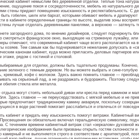
ический кабинет немыслим без деревянной отделки. Теплые тона натур
оение, ощущение покоя и сосредоточенности, мебель из натурального д
ями стены придают помещению изысканность и респектабельность. С дер
 быть гобелен, шелк или бархат, которыми обивают мебель и драпируют
сти в кабинете определенные границы по высоте, выделив зоны восприят
 стены лучше отделать деревянными панелями, а верхнюю — затянуть т
инете загородного дома, по мнению дизайнеров, следует подчеркнуть бл
о смотреться французское окно, выходящее на стриженую лужайку, или 
неры отмечают, что современный кабинет чаще всего располагается на в
ты хозяев. Тем самым как бы подчеркивается нежелание допускать в «св
ическим канонам кабинет, куда можно пригласить деловых партнеров ил
 этаже, рядом с гостиной и столовой.
 выбираемые для отделки, должны быть тщательно продуманы. Конечно,
ание зеленого с темным деревом. Но вы можете выбрать и сине-голубую
ь, кремовый, кофе с молоком. Здесь важно помнить главное — преобла
аивать на серьезный лад, а не раздражать и будоражить. Поэтому следу
 и обилия стекла или металла.
е отдыха могут стоять небольшой диван или кресла перед камином и ма
бля. Здесь главное — не переусердствовать с мягкой мебелью и не прев
орые предпочитают традиционному камину аквариум, поскольку созерца
ущихся в воде растений помогает расслабиться и отвлечься от повседн
ить кабинет и придать ему изысканность помогут витражи. Кабинетный в
 Просвещения он обязательно включал геральдическую символику, подче
на. С течением времени кабинетный витраж стал «зеркалом» духовной ж
ллегорические изображения были призваны открыть гостям склонности и 
 камерный и не выполняется строго в соответствии с архитектурой, поэт
щий взор пейзаж, лучше ограничиться витражными вставками, чтобы ра