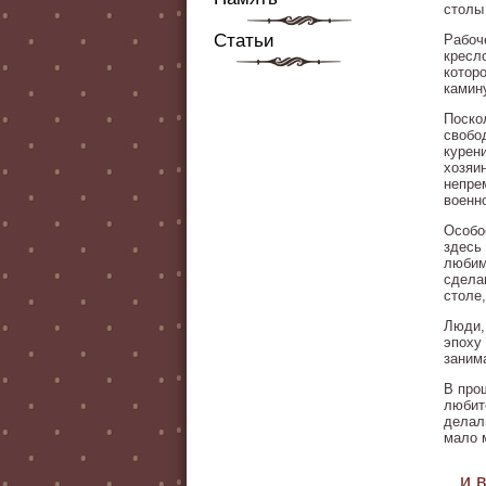
столы
Статьи
Рабоч
кресл
котор
камину
Поско
свобо
курен
хозяи
непре
военн
Особо
здесь
любим
сдела
столе
Люди,
эпоху
заним
В про
любит
делал
мало 
...и