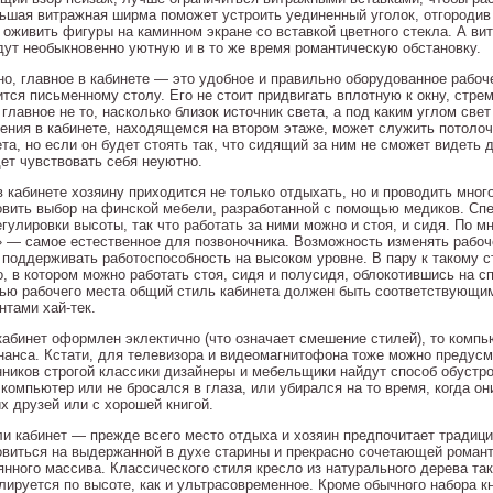
ьшая витражная ширма поможет устроить уединенный уголок, отгородив 
 оживить фигуры на каминном экране со вставкой цветного стекла. А в
дут необыкновенно уютную и в то же время романтическую обстановку.
но, главное в кабинете — это удобное и правильно оборудованное рабоч
ится письменному столу. Его не стоит придвигать вплотную к окну, стр
главное не то, насколько близок источник света, а под каким углом све
ения в кабинете, находящемся на втором этаже, может служить потолоч
та, но если он будет стоять так, что сидящий за ним не сможет видеть д
дет чувствовать себя неуютно.
в кабинете хозяину приходится не только отдыхать, но и проводить мног
овить выбор на финской мебели, разработанной с помощью медиков. Сп
егулировки высоты, так что работать за ними можно и стоя, и сидя. По 
» — самое естественное для позвоночника. Возможность изменять рабо
 поддерживать работоспособность на высоком уровне. В пару к такому 
о, в котором можно работать стоя, сидя и полусидя, облокотившись на с
ью рабочего места общий стиль кабинета должен быть соответствующим 
нтами хай-тек.
кабинет оформлен эклектично (что означает смешение стилей), то компь
нанса. Кстати, для телевизора и видеомагнитофона тоже можно предусм
нников строгой классики дизайнеры и мебельщики найдут способ обустро
 компьютер или не бросался в глаза, или убирался на то время, когда о
х друзей или с хорошей книгой.
ли кабинет — прежде всего место отдыха и хозяин предпочитает традици
овиться на выдержанной в духе старины и прекрасно сочетающей романт
янного массива. Классического стиля кресло из натурального дерева так
улируется по высоте, как и ультрасовременное. Кроме обычного набора 