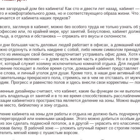
 же загородный дом без кабинета! Как сто и двести лет назад, кабинет 
ого и комфортабельного дома, но и соответствующего образа жизни. Что 
личается от кабинета наших предков?
сего, заглянув в кабинет, можно без особого труда не только узнать об
рофессию или, по крайней мере, круг занятий. Безусловно, кабинет долж
льца, а отделка и обстановка — отражать его вкусы и склонности.
и дни большая часть деловых людей работает в офисах, а домашний каб
ожно отдохнуть и побыть наедине с собой, либо неким символом принад
кто из имеющих свой бизнес предпочитает устраивать офис дома. Хотя 
остраненное явление — в доме есть жилая часть и рабочая. Но и в этом
ет, который служит хозяину исключительно комнатой отдыха. Для людей
овение посещает в любое время суток, домашний кабинет представляет 
е слова, и личный уголок для души. Кроме того, в наши дни активный об
тавительницы прекрасного пола, стремясь ни в чем не отставать от мужч
одим. Прогресс и равенство полов и здесь внесли свои коррективы — по
менные дизайнеры считают, что кабинет, какие бы функции он ни выполн
кать владельца от занятий и в то же время способствовать расслаблен
изации кабинетного пространства является деление на зоны. Можно выде
е место, библиотеку и зону отдыха.
ление кабинета на зоны для работы и отдыха не должно быть подчеркну
 перегородкой или книжными шкафами. Этого можно добиться особым диз
 из зон сделать подвесной потолок, а в другой — украсить его классиче
ровав балку. В рабочей зоне — уложить штучный паркет со строгим геом
телить мягкий ковер с пушистым ворсом.