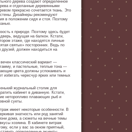
ального дерева создают определенное
ерева и отделанные деревянными
евом прекрасно сочетается ткань. Это
 стены. Дизайнеры рекомендуют
ия в положении сидя и стоя. Поэтому
канью.
изость к природе. Поэтому здесь будет
дверь, ведущая на балкон. Кстати,
тором этаже, где находятся личные
ятая святых» посторонних. Ведь по
и друзей, должен находиться на
 вечен классический вариант —
 гамму, и пастельные, теплые тона —
дающие цвета должны успокаивать и
ет избегать чересчур ярких или темных
ленький журнальный столик для
ратить кабинет в диванную. Кстати,
ние неторопливо плавающих рыб и
евной суеты.
итраж имеет некоторые особенности. В
ркивая знатность или род занятий
изни дома, а сюжеты на вечные темы
вкусы хозяина. В кабинете витраж
ому, если у вас за окном приятный,
сставить определенные акценты.