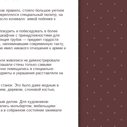
как правило, стояло большое уютное
рикреплялся специальный пюпитр, на
есло кочевало: зимой поближе к
покурить и побеседовать в более
й шкафчик с принадлежностями для
лекция трубок — предмет гордости
е, напоминавшим современную тахту,
не имел никакого отношения к армии и
тели живописи не демонстрировали
крашали стены только самыми
ычно помещались в специально
едметы и украшения расставляли на
 станок. Это было даже модным в
рем, деревом, слоновой костью,
ным делом. Для художников-
вались мольбертом, мебельщики
 а в собранном состоянии занимали