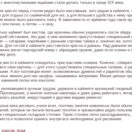
 с многочисленными ящиками стали делать только в конце XIX века.
ее кресло перед столом редко было массивным, зато рядом в кабинете, 
о для отдыха со скамеечкой для ног, а для большего удобства к нему п
ом можно было разложить книгу. В зависимости от времени года такое кр
 или печке, а летом — к окну.
льку кабинет был местом, где мужчины обычно уединялись после обеда 
дной обстановке, без дам, в нем неизменно присутствовал специальны
ия — сигарами, коробками с разными сортами табака и, конечно же, кол
на. Для гостей в кабинете расставляли кресла и диваны. Над диваном ж
менно висел персидский ковер с образцами оружия, даже если хозяин и 
ому делу.
е место в кабинете отводилось пристрастиям хозяина. Конечно, собира
 все свои картины — для этого существовали специальные галереи, а у
ыми. А вот коллекции монет, всевозможных древностей и раритетов об
нных именно для них шкафах, называемых витринами. Менее ценные пр
, каминной полке или консолях.
 увлекавшиеся ручным трудом, держали в кабинете маленький токарный
 Просвещения, и многие знатные кавалеры и даже дамы работали с янта
ались резьбой, инкрустацией и другими видами ремесел.
шлые века рисовать учили всех, поэтому занятия живописью были обыч
елей, которые не писали больших полотен и чрезвычайно редко пользо
и специальные складные столики. Такие столики легко раскладывались,
места и позволяли хранить внутри все необходимое для рисования.
 в наши дни