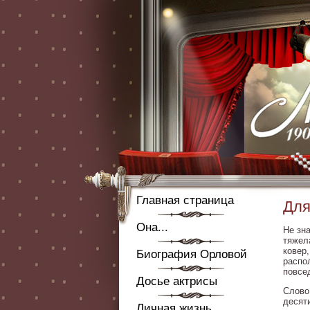
Главная страница
Для
Она...
Не зн
тяжел
ковер
Биография Орловой
распо
повсе
Досье актрисы
Слово
десят
Личная жизнь