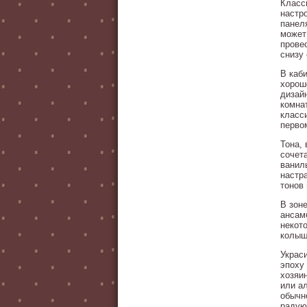
Класс
настр
панел
может
прове
снизу
В каб
хорош
дизай
комна
класс
первом
Тона,
сочет
ванил
настр
тонов
В зон
ансам
некот
колыш
Украс
эпоху
хозяи
или а
обычно
радую