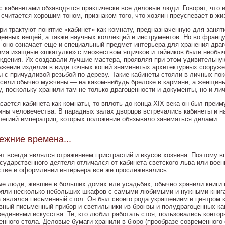
с кабинетами обзаводятся практически все деловые люди. Говорят, что и
 считается хорошим тоном, признаком того, что хозяин преуспевает в жи
и трактуют понятие «кабинет» как комнату, предназначенную для занятий
ценных вещей, а также научных коллекций и инструментов. Но во францу
, оно означает еще и специальный предмет интерьера для хранения драг
емя изящные «шкатулки» с множеством ящичков и тайников были необыч
ждения. Их создавали лучшие мастера, проявляя при этом удивительн
ажение изделия в виде точных копий знаменитых архитектурных сооруж
ы с причудливой резьбой по дереву. Такие кабинеты стояли в личных по
осили обычно мужчины — на каком-нибудь брелоке в кармане, а женщин
у, поскольку хранили там не только драгоценности и документы, но и ли
асается кабинета как комнаты, то вплоть до конца XIX века он был пре
ины человечества. В парадных залах дворцов встречались кабинеты и н
легией императриц, которых положение обязывало заниматься делами.
ежние времена...
ет всегда являлся отражением пристрастий и вкусов хозяина. Поэтому вп
осударственного деятеля отличался от кабинета светского льва или воен
стве и оформлении интерьера все же прослеживались.
ые люди, жившие в больших домах или усадьбах, обычно хранили книги в
ояли несколько небольших шкафов с самыми любимыми и нужными книг
а являлся письменный стол. Он был своего рода украшением и центром 
вный письменный прибор и светильники из бронзы и полудрагоценных ка
ведениями искусства. Те, кто любил работать стоя, пользовались конт
енного стола. Деловые бумаги хранили в бюро (прообразе современного 