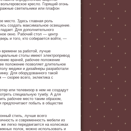
вольтеровское кресло. Горящий огонь
итражные светильники или плафон
ее место. Здесь главная роль
емясь создать максимальное освещение.
т падает. Для дополнительного
ное окно. Рабочий стол — центр
верь и того, кто собирается войти, —
о времени за работой, лучше
ециальные столы имеют электропривод
мнению врачей, рабочее положение
чее положение позволяет длительное
столу медики и дизайнеры разработали
пинку. Для оборудованного такой
— скорее всего, эклектика с
ютер или телевизор в нем не создадут
отреть специальную тумбу. А для
ить рабочее место таким образом,
ни предпочитают побыть в обществе
онный стиль, лучше всего
ичность и современность мебели из
 же легко передвигается на колесиках
книжных полок, можно использовать и