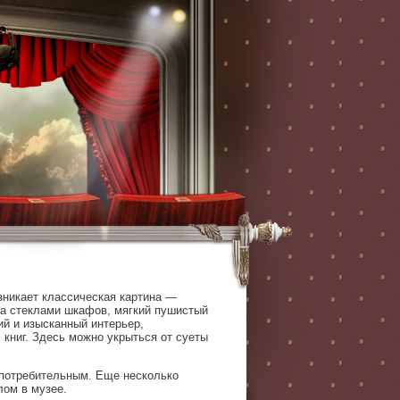
озникает классическая картина —
за стеклами шкафов, мягкий пушистый
ий и изысканный интерьер,
книг. Здесь можно укрыться от суеты
употребительным. Еще несколько
лом в музее.