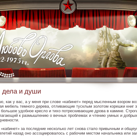
 дела и души
аю, как у вас, а у меня при слове «кабинет» перед мысленным взором в
ая мебель темного дерева, отливающие тусклым золотом корешки книг 
, большое удобное кресло и тихо потрескивающие дрова в камине. Строг
лагающий к размышлению о вечных проблемах и чтению умных и добрых 
дневности.
 «кабинет» за последние несколько лет снова стало привычным и обще
илетий назад оно ассоциировалось с рабочим местом начальника или за