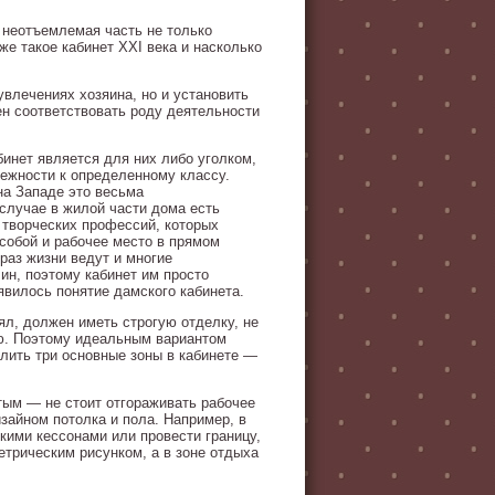
— неотъемлемая часть не только
же такое кабинет XXI века и насколько
 увлечениях хозяина, но и установить
ен соответствовать роду деятельности
инет является для них либо уголком,
лежности к определенному классу.
на Западе это весьма
 случае в жилой части дома есть
 творческих профессий, которых
собой и рабочее место в прямом
раз жизни ведут и многие
ин, поэтому кабинет им просто
явилось понятие дамского кабинета.
ял, должен иметь строгую отделку, не
ию. Поэтому идеальным вариантом
лить три основные зоны в кабинете —
тым — не стоит отгораживать рабочее
айном потолка и пола. Например, в
скими кессонами или провести границу,
етрическим рисунком, а в зоне отдыха