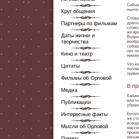
Сейча
нынче
Круг общения
Словар
Партнеры по фильмам
драго
слово
же вр
Даты жизни и
Возро
творчества
вообр
собор
них н
Кино и театр
ником
Что к
Цитаты
полов
приви
Фильмы об Орловой
В пр
Медиа
Кабин
или г
Публикации
убран
Интересные факты
Богат
же ст
всегд
Мысли об Орловой
масси
произ
письм
Память