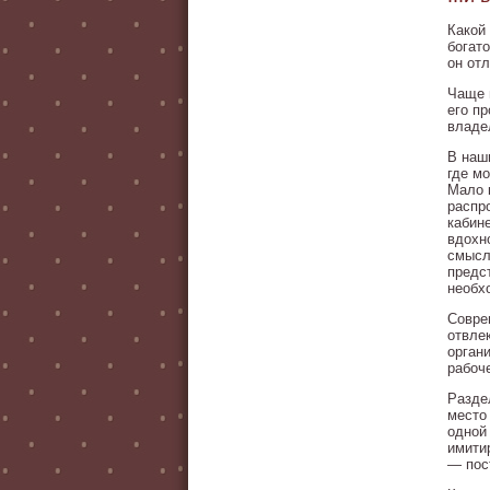
Какой
богат
он от
Чаще в
его п
владе
В наш
где м
Мало 
распр
кабин
вдохн
смысл
предс
необх
Совре
отвле
орган
рабоче
Разде
место
одной
имити
— пос