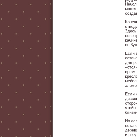
Небол
может
созда
Конеч
отвод
Здесь 
освещ
кабине
он бу
Если 
остан
для р
«стоя
время
кресл
мебел
элеме
Если 
диссо
сторо
чтобы
близки
Но ес
остан
дерев
и рег