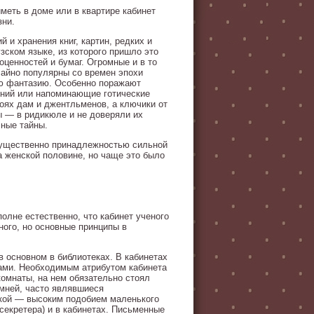
меть в доме или в квартире кабинет
зни.
 и хранения книг, картин, редких и
зском языке, из которого пришло это
оценностей и бумаг. Огромные и в то
айно популярны со времен эпохи
ую фантазию. Особенно поражают
ений или напоминающие готические
коях дам и джентльменов, а ключики от
ы — в ридикюле и не доверяли их
чные тайны.
имущественно принадлежностью сильной
а женской половине, но чаще это было
олне естественно, что кабинет ученого
ного, но основные принципы в
 основном в библиотеках. В кабинетах
ами. Необходимым атрибутом кабинета
комнаты, на нем обязательно стоял
мней, часто являвшиеся
оркой — высоким подобием маленького
секретера) и в кабинетах. Письменные