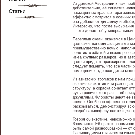
Из далёкой Австралии к нам приб
действительно, её соцветия напо
Статьи
насыщенных красных, оранжевых 
эффектно смотрится в осенних бу
она добавляет динамику и объём,
Интересно, что после высыхания
— это делает её универсальным 
Переплыв океан, окажемся в Цен
цветками, напоминающими миниат
преимущественно ночью, наполня
золотисто-жёлтой и нежно-розово
из-за крупных размеров, но в а
цветки придают аранжировке пла
следует помнить, что все части 
помещениях, где находятся мале
Из азиатских тропиков к нам пр
экзотических птиц или разноцве
структуру, а окраска сочетает от
суть тропического рая — её прис
джунглями. Флористы ценят её за
срезке. Особенно эффектно гелик
раскрываться, демонстрируя всю
создаёт атмосферу настоящего т
Говоря об экзотике, невозможно
башмачок». Её цветок напоминает
быть самой разнообразной — от 
Пафиопедилум отличается изыска