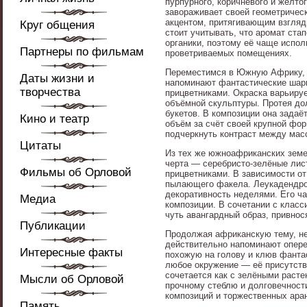
пурпурного, коричневого и жёлто
завораживает своей геометричес
акцентом, притягивающим взгляд
Круг общения
стоит учитывать, что аромат ста
органики, поэтому её чаще испо
Партнеры по фильмам
проветриваемых помещениях.
Переместимся в Южную Африку, г
Даты жизни и
напоминают фантастические шары
творчества
прицветниками. Окраска варьиру
объёмной скульптуры. Протея дол
букетов. В композиции она задаё
Кино и театр
объём за счёт своей крупной фо
подчеркнуть контраст между мас
Цитаты
Из тех же южноафриканских земе
черта — серебристо-зелёные лис
Фильмы об Орловой
прицветниками. В зависимости от
пылающего факела. Леукадендрон 
декоративность неделями. Его ч
Медиа
композиции. В сочетании с класс
чуть авангардный образ, привнося
Публикации
Продолжая африканскую тему, нел
действительно напоминают опере
Интересные факты
похожую на голову и клюв фанта
любое окружение — её присутств
сочетается как с зелёными расте
Мысли об Орловой
прочному стеблю и долговечност
композиций и торжественных ара
Память