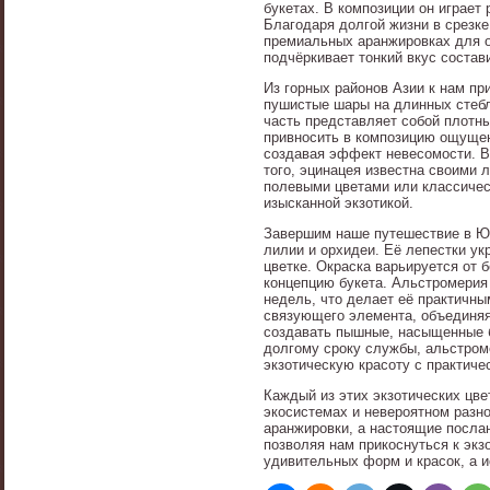
букетах. В композиции он играет
Благодаря долгой жизни в срезке
премиальных аранжировках для о
подчёркивает тонкий вкус состав
Из горных районов Азии к нам п
пушистые шары на длинных стебл
часть представляет собой плотн
привносить в композицию ощущен
создавая эффект невесомости. В
того, эцинацея известна своими 
полевыми цветами или классичес
изысканной экзотикой.
Завершим наше путешествие в Юж
лилии и орхидеи. Её лепестки у
цветке. Окраска варьируется от
концепцию букета. Альстромерия 
недель, что делает её практичн
связующего элемента, объединяя
создавать пышные, насыщенные б
долгому сроку службы, альстро
экзотическую красоту с практиче
Каждый из этих экзотических цве
экосистемах и невероятном разн
аранжировки, а настоящие послан
позволяя нам прикоснуться к экз
удивительных форм и красок, а и